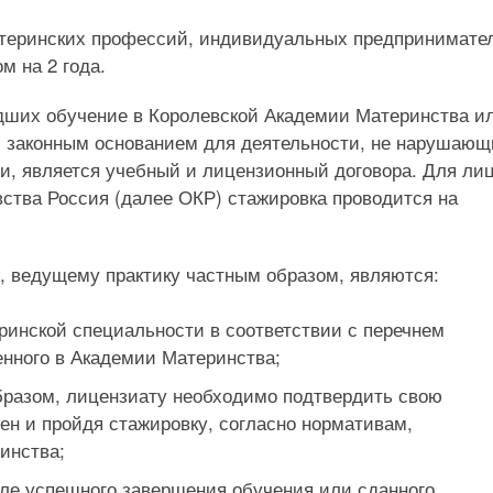
атеринских профессий, индивидуальных предпринимате
м на 2 года.
дших обучение в Королевской Академии Материнства и
 законным основанием для деятельности, не нарушаю
и, является учебный и лицензионный договора. Для лиц
тва Россия (далее ОКР) стажировка проводится на
, ведущему практику частным образом, являются:
ринской специальности в соответствии с перечнем
нного в Академии Материнства;
образом, лицензиату необходимо подтвердить свою
н и пройдя стажировку, согласно нормативам,
инства;
сле успешного завершения обучения или сданного