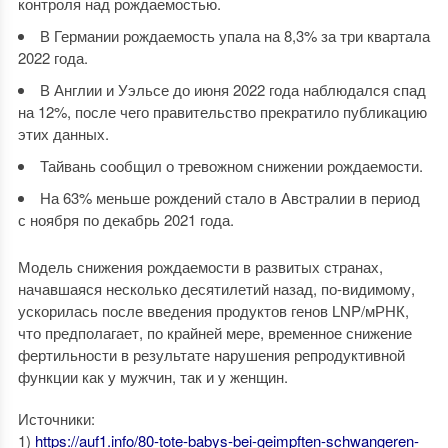
контроля над рождаемостью.
В Германии рождаемость упала на 8,3% за три квартала
2022 года.
В Англии и Уэльсе до июня 2022 года наблюдался спад
на 12%, после чего правительство прекратило публикацию
этих данных.
Тайвань сообщил о тревожном снижении рождаемости.
На 63% меньше рождений стало в Австралии в период
с ноября по декабрь 2021 года.
Модель снижения рождаемости в развитых странах,
начавшаяся несколько десятилетий назад, по-видимому,
ускорилась после введения продуктов генов LNP/мРНК,
что предполагает, по крайней мере, временное снижение
фертильности в результате нарушения репродуктивной
функции как у мужчин, так и у женщин.
Источники:
1)
https://auf1.info/80-tote-babys-bei-geimpften-schwangeren-