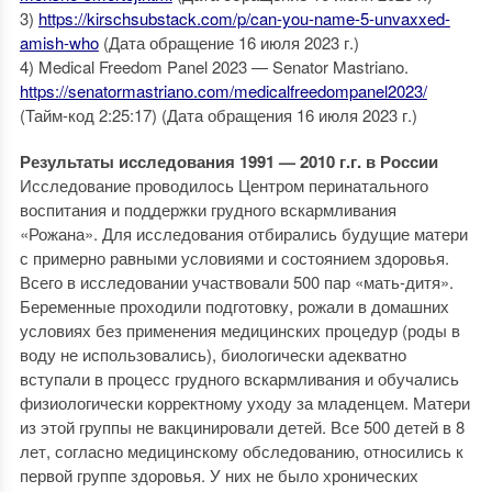
3)
https://kirschsubstack.com/p/can-you-name-5-unvaxxed-
amish-who
(Дата обращение 16 июля 2023 г.)
4) Medical Freedom Panel 2023 — Senator Mastriano.
https://senatormastriano.com/medicalfreedompanel2023/
(Тайм-код 2:25:17) (Дата обращения 16 июля 2023 г.)
Результаты исследования 1991 — 2010 г.г. в России
Исследование проводилось Центром перинатального
воспитания и поддержки грудного вскармливания
«Рожана». Для исследования отбирались будущие матери
с примерно равными условиями и состоянием здоровья.
Всего в исследовании участвовали 500 пар «мать-дитя».
Беременные проходили подготовку, рожали в домашних
условиях без применения медицинских процедур (роды в
воду не использовались), биологически адекватно
вступали в процесс грудного вскармливания и обучались
физиологически корректному уходу за младенцем. Матери
из этой группы не вакцинировали детей. Все 500 детей в 8
лет, согласно медицинскому обследованию, относились к
первой группе здоровья. У них не было хронических