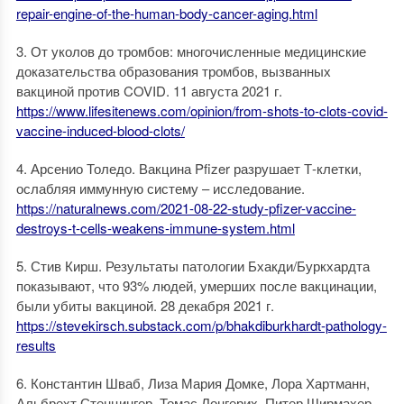
repair-engine-of-the-human-body-cancer-aging.html
3. От уколов до тромбов: многочисленные медицинские
доказательства образования тромбов, вызванных
вакциной против COVID. 11 августа 2021 г.
https://www.lifesitenews.com/opinion/from-shots-to-clots-covid-
vaccine-induced-blood-clots/
4. Арсенио Толедо. Вакцина Pfizer разрушает Т-клетки,
ослабляя иммунную систему – исследование.
https://naturalnews.com/2021-08-22-study-pfizer-vaccine-
destroys-t-cells-weakens-immune-system.html
5. Стив Кирш. Результаты патологии Бхакди/Буркхардта
показывают, что 93% людей, умерших после вакцинации,
были убиты вакциной. 28 декабря 2021 г.
https://stevekirsch.substack.com/p/bhakdiburkhardt-pathology-
results
6. Константин Шваб, Лиза Мария Домке, Лора Хартманн,
Альбрехт Стенцингер, Томас Лонгерих, Питер Ширмахер.