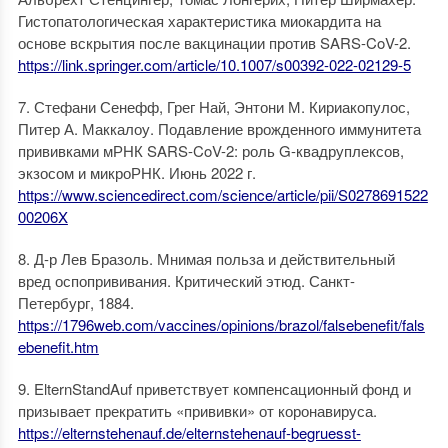
Гистопатологическая характеристика миокардита на
основе вскрытия после вакцинации против SARS-CoV-2.
https://link.springer.com/article/10.1007/s00392-022-02129-5
7. Стефани Сенефф, Грег Най, Энтони М. Кириакопулос,
Питер А. Маккалоу. Подавление врожденного иммунитета
прививками мРНК SARS-CoV-2: роль G-квадруплексов,
экзосом и микроРНК. Июнь 2022 г.
https://www.sciencedirect.com/science/article/pii/S0278691522
00206X
8. Д-р Лев Бразоль. Мнимая польза и действительный
вред оспопрививания. Критический этюд. Санкт-
Петербург, 1884.
https://1796web.com/vaccines/opinions/brazol/falsebenefit/fals
ebenefit.htm
9. ElternStandAuf приветствует компенсационный фонд и
призывает прекратить «прививки» от коронавируса.
https://elternstehenauf.de/elternstehenauf-begruesst-