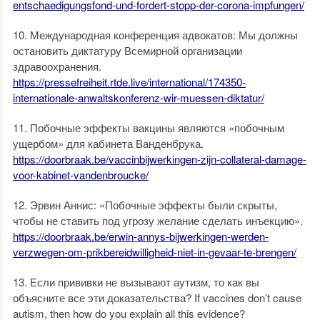
entschaedigungsfond-und-fordert-stopp-der-corona-impfungen/
10. Международная конференция адвокатов: Мы должны
остановить диктатуру Всемирной организации
здравоохранения.
https://pressefreiheit.rtde.live/international/174350-
internationale-anwaltskonferenz-wir-muessen-diktatur/
11. Побочные эффекты вакцины являются «побочным
ущербом» для кабинета Ванденбрука.
https://doorbraak.be/vaccinbijwerkingen-zijn-collateral-damage-
voor-kabinet-vandenbroucke/
12. Эрвин Аннис: «Побочные эффекты были скрыты,
чтобы не ставить под угрозу желание сделать инъекцию».
https://doorbraak.be/erwin-annys-bijwerkingen-werden-
verzwegen-om-prikbereidwilligheid-niet-in-gevaar-te-brengen/
13. Если прививки не вызывают аутизм, то как вы
объясните все эти доказательства? If vaccines don’t cause
autism, then how do you explain all this evidence?