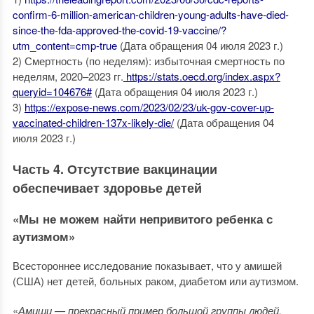
confirm-6-million-american-children-young-adults-have-died-
since-the-fda-approved-the-covid-19-vaccine/?
utm_content=cmp-true
(Дата обращения 04 июля 2023 г.)
2) Смертность (по неделям): избыточная смертность по
неделям, 2020–2023 гг.
https://stats.oecd.org/index.aspx?
queryid=104676#
(Дата обращения 04 июля 2023 г.)
3)
https://expose-news.com/2023/02/23/uk-gov-cover-up-
vaccinated-children-137x-likely-die/
(Дата обращения 04
июля 2023 г.)
Часть 4. Отсутствие вакцинации
обеспечивает здоровье детей
«Мы не можем найти непривитого ребенка с
аутизмом»
Всестороннее исследование показывает, что у амишей
(США) нет детей, больных раком, диабетом или аутизмом.
«
Амиши — прекрасный пример большой группы людей,