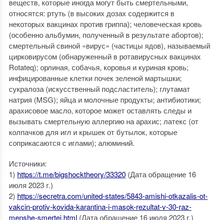
веществ, которые иногда могут быть смертельными,
относятся: ртуть (в высоких дозах содержится в
некоторых вакцинах против гриппа); человеческая кровь
(особенно альбумин, полученный в результате абортов);
смертельный свиной «вирус» (частицы ядов), называемый
цирковирусом (обнаруженный в ротавирусных вакцинах
Rotateq); орлиная, собачья, коровья и куриная кровь;
инфицированные клетки почек зеленой мартышки;
сукралоза (искусственный подсластитель); глутамат
натрия (MSG); яйца и молочные продукты; антибиотики;
арахисовое масло, которое может оставлять следы и
вызывать смертельную аллергию на арахис; латекс (от
колпачков для игл и крышек от бутылок, которые
соприкасаются с иглами); алюминий.
Источники:
1)
https://t.me/bigshocktheory/33320
(Дата обращение 16
июля 2023 г.)
2)
https://secretra.com/united-states/5843-amishi-otkazalis-ot-
vakcin-protiv-kovida-karantina-i-masok-rezultat-v-30-raz-
menshe-smertej.html
(Дата обращение 16 июля 2023 г.)