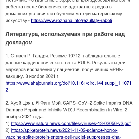
ребенка после биологически адекватных родов в
домашних условиях и обучения матери материнскому
искусству»
https://www.rozhana.info/rezultaty-raboti
Литература, используемая при работе над
докладом
1. Стивен Р. Гандри. Резюме 10712: наблюдательные
данные кардиологического теста PULS. Результаты для
маркеров воспаления у пациентов, получивших мРНК-
вакцину. 8 ноября 2021 г.
https://www.ahajournals.org/doi/10.1161/circ.144.suppl_1.1071
2
2. Хуэй Цзян, Я-Фанг Мэй. SARS–CoV–2 Spike Impairs DNA
Damage Repair and Inhibits V(D)J Recombination In Vitro. 2
ноября 2021 года.
1)
https://www.naturalnews.com/files/viruses-13-02056-v2.pdf
2)
https://spikeprotein.news/2021-11-02-science-horror-
vaccine-spike-protein-enters-cell-nuclei-suppresses-dna-