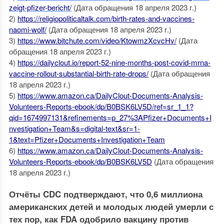
zeigt-pfizer-bericht/
(Дата обращения 18 апреля 2023 г.)
2)
https://religiopoliticaltalk.com/birth-rates-and-vaccines-
naomi-wolf/
(Дата обращения 18 апреля 2023 г.)
3)
https://www.bitchute.com/video/KtowmzXcvcHv/
(Дата
обращения 18 апреля 2023 г.)
4)
https://dailyclout.io/report-52-nine-months-post-covid-mrna-
vaccine-rollout-substantial-birth-rate-drops/
(Дата обращения
18 апреля 2023 г.)
5)
https://www.amazon.ca/DailyClout-Documents-Analysis-
Volunteers-Reports-ebook/dp/B0BSK6LV5D/ref=sr_1_1?
qid=1674997131&refinements=p_27%3APfizer+Documents+I
nvestigation+Team&s=digital-text&sr=1-
1&text=Pfizer+Documents+Investigation+Team
6)
https://www.amazon.ca/DailyClout-Documents-Analysis-
Volunteers-Reports-ebook/dp/B0BSK6LV5D
(Дата обращения
18 апреля 2023 г.)
Отчёты CDC подтверждают, что 0,6 миллиона
американских детей и молодых людей умерли с
тех пор, как FDA одобрило вакцину против