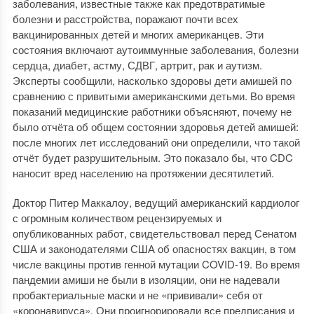
заболевания, известные также как предотвратимые
болезни и расстройства, поражают почти всех
вакцинированных детей и многих американцев. Эти
состояния включают аутоиммунные заболевания, болезни
сердца, диабет, астму, СДВГ, артрит, рак и аутизм.
Эксперты сообщили, насколько здоровы дети амишей по
сравнению с привитыми американскими детьми. Во время
показаний медицинские работники объясняют, почему не
было отчёта об общем состоянии здоровья детей амишей:
после многих лет исследований они определили, что такой
отчёт будет разрушительным. Это показало бы, что CDC
наносит вред населению на протяжении десятилетий.
Доктор Питер Маккалоу, ведущий американский кардиолог
с огромным количеством рецензируемых и
опубликованных работ, свидетельствовал перед Сенатом
США и законодателями США об опасностях вакцин, в том
числе вакцины против генной мутации COVID-19. Во время
пандемии амиши не были в изоляции, они не надевали
пробактериальные маски и не «прививали» себя от
«коронавируса». Они проигнорировали все предписания и