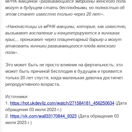
мРНК-вакциной «
развивающиеся эмбрионы женского пола
могут в будущем стать бесплодными, но полностью об
этом станет известно только через 20 лет»
.
«
Наночастицы из мРНК-вакцины, которые, как известно,
вызывают воспаление и концентрируются в яичниках
крыс,.. проникают через плацентарный барьер и могут
атаковать яичники развивающегося плода женского
пола»
.
Это может быть не просто влияние на фертильность; это
может быть причиной бесплодия в будущем и проявится
только 20 лет спустя, когда маленькая девочка достигнет
репродуктивного возраста.
Источники:
1.
https://hot.ukdevilz.com/watch/271584181_456250634
(Дата
обращения 03 июля 2023 г.)
2.
https://vk.com/wall33170844_9323
(Дата обращения 03
июля 2023 г.)