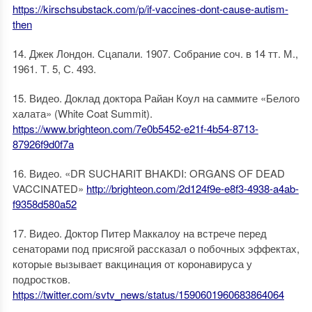
https://kirschsubstack.com/p/if-vaccines-dont-cause-autism-
then
14. Джек Лондон. Сцапали. 1907. Собрание соч. в 14 тт. М.,
1961. Т. 5, С. 493.
15. Видео. Доклад доктора Райан Коул на саммите «Белого
халата» (White Coat Summit).
https://www.brighteon.com/7e0b5452-e21f-4b54-8713-
87926f9d0f7a
16. Видео. «DR SUCHARIT BHAKDI: ORGANS OF DEAD
VACCINATED»
http://brighteon.com/2d124f9e-e8f3-4938-a4ab-
f9358d580a52
17. Видео. Доктор Питер Маккалоу на встрече перед
сенаторами под присягой рассказал о побочных эффектах,
которые вызывает вакцинация от коронавируса у
подростков.
https://twitter.com/svtv_news/status/1590601960683864064