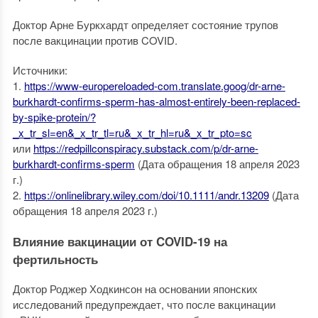
Доктор Арне Буркхардт определяет состояние трупов
после вакцинации против COVID.
Источники:
1.
https://www-europereloaded-com.translate.goog/dr-arne-
burkhardt-confirms-sperm-has-almost-entirely-been-replaced-
by-spike-protein/?
_x_tr_sl=en&_x_tr_tl=ru&_x_tr_hl=ru&_x_tr_pto=sc
или
https://redpillconspiracy.substack.com/p/dr-arne-
burkhardt-confirms-sperm
(Дата обращения 18 апреля 2023
г.)
2.
https://onlinelibrary.wiley.com/doi/10.1111/andr.13209
(Дата
обращения 18 апреля 2023 г.)
Влияние вакцинации от COVID-19 на
фертильность
Доктор Роджер Ходкинсон на основании японских
исследований предупреждает, что после вакцинации