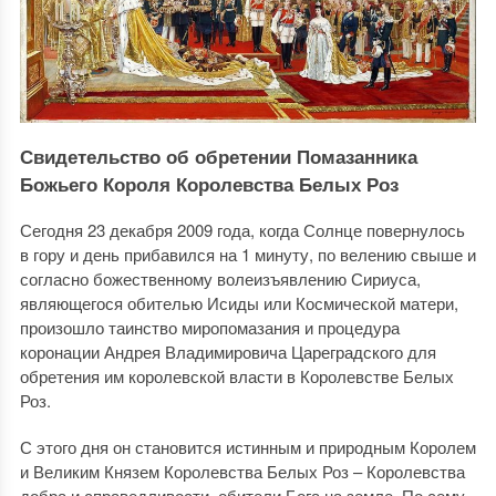
Свидетельство об обретении Помазанника
Божьего Короля Королевства Белых Роз
Сегодня 23 декабря 2009 года, когда Солнце повернулось
в гору и день прибавился на 1 минуту, по велению свыше и
согласно божественному волеизъявлению Сириуса,
являющегося обителью Исиды или Космической матери,
произошло таинство миропомазания и процедура
коронации Андрея Владимировича Цареградского
для
обретения им королевской власти в Королевстве Белых
Роз.
С этого дня он становится истинным и природным Королем
и Великим Князем Королевства Белых Роз – Королевства
добра и справедливости, обители Бога на земле. По сему