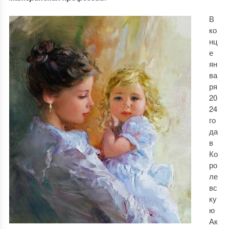
В
ко
нц
е
ян
ва
ря
20
24
го
да
в
Ко
ро
ле
вс
ку
ю
Ак