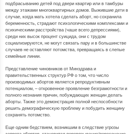
подбрасыванию детей под двери квартир или в тамбуры
между этажами многоквартирных домов. Выжившие дети в
случае, когда мать хотела сделать аборт, но сохранила
беременность, страдают психологическими комплексами и
психическими расстройства (чаше всего депрессиями),
среди них высок процент суицида, они с трудом
социализируются, не могут связать пару и в большинстве
случаев не оставляют потомства, превращаясь в слепые
семейные линии.
Представление чиновников от Минздрава и
правительственных структур РФ о том, что число
производимых абортов является репродуктивным
потенциалом, – откровенное проявление безграмотности и
полного незнания причин, побуждающих женщин делать
аборты. Также это демонстрация полной неспособности
решить демографическую проблему и побудить женщину
сохранять потомство.
Еще одним бедствием, возникшим в следствие угрозы
запрета абортов, становится перевязывание/пересечение