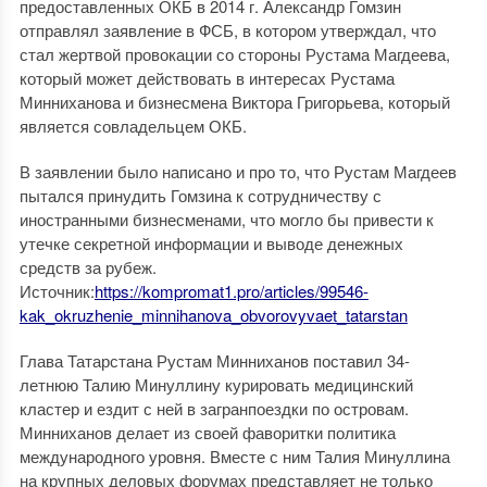
предоставленных ОКБ в 2014 г. Александр Гомзин
отправлял заявление в ФСБ, в котором утверждал, что
стал жертвой провокации со стороны Рустама Магдеева,
который может действовать в интересах Рустама
Минниханова и бизнесмена Виктора Григорьева, который
является совладельцем ОКБ.
В заявлении было написано и про то, что Рустам Магдеев
пытался принудить Гомзина к сотрудничеству с
иностранными бизнесменами, что могло бы привести к
утечке секретной информации и выводе денежных
средств за рубеж.
Источник:
https://kompromat1.pro/articles/99546-
kak_okruzhenie_minnihanova_obvorovyvaet_tatarstan
Глава Татарстана Рустам Минниханов поставил 34-
летнюю Талию Минуллину курировать медицинский
кластер и ездит с ней в загранпоездки по островам.
Минниханов делает из своей фаворитки политика
международного уровня. Вместе с ним Талия Минуллина
на крупных деловых форумах представляет не только