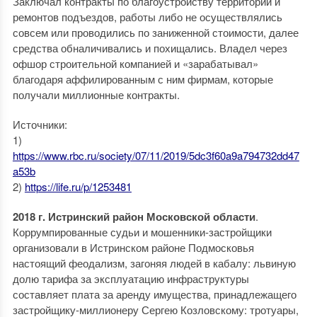
Заключал контракты по благоустройству территории и
ремонтов подъездов, работы либо не осуществлялись
совсем или проводились по заниженной стоимости, далее
средства обналичивались и похищались. Владел через
офшор строительной компанией и «зарабатывал»
благодаря аффилированным с ним фирмам, которые
получали миллионные контракты.
Источники:
1)
https://www.rbc.ru/society/07/11/2019/5dc3f60a9a794732dd47
a53b
2)
https://life.ru/p/1253481
2018 г. Истринский район Московской области
.
Коррумпированные судьи и мошенники-застройщики
организовали в Истринском районе Подмосковья
настоящий феодализм, загоняя людей в кабалу: львиную
долю тарифа за эксплуатацию инфраструктуры
составляет плата за аренду имущества, принадлежащего
застройщику-миллионеру Сергею Козловскому: тротуары,