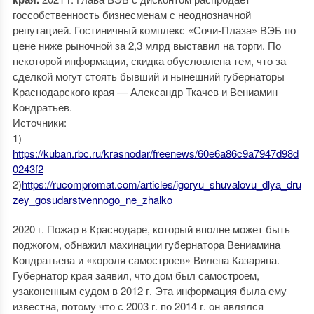
госсобственность бизнесменам с неоднозначной
репутацией. Гостиничный комплекс «Сочи-Плаза» ВЭБ по
цене ниже рыночной за 2,3 млрд выставил на торги. По
некоторой информации, скидка обусловлена тем, что за
сделкой могут стоять бывший и нынешний губернаторы
Краснодарского края — Александр Ткачев и Вениамин
Кондратьев.
Источники:
1)
https://kuban.rbc.ru/krasnodar/freenews/60e6a86c9a7947d98d
0243f2
2)
https://rucompromat.com/articles/igoryu_shuvalovu_dlya_dru
zey_gosudarstvennogo_ne_zhalko
2020 г. Пожар в Краснодаре, который вполне может быть
поджогом, обнажил махинации губернатора Вениамина
Кондратьева и «короля самостроев» Вилена Казаряна.
Губернатор края заявил, что дом был самостроем,
узаконенным судом в 2012 г. Эта информация была ему
известна, потому что с 2003 г. по 2014 г. он являлся