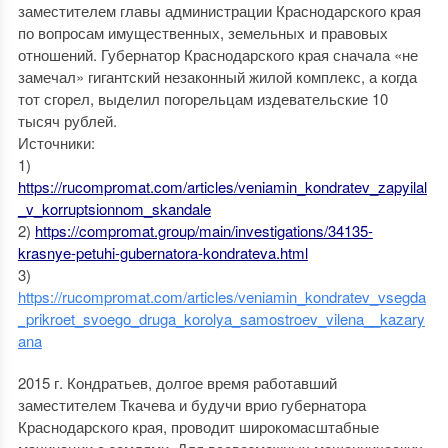
заместителем главы администрации Краснодарского края
по вопросам имущественных, земельных и правовых
отношений. Губернатор Краснодарского края сначала «не
замечал» гигантский незаконный жилой комплекс, а когда
тот сгорел, выделил погорельцам издевательские 10
тысяч рублей.
Источники:
1)
https://rucompromat.com/articles/veniamin_kondratev_zapyilal
_v_korruptsionnom_skandale
2)
https://compromat.group/main/investigations/34135-
krasnye-petuhi-gubernatora-kondrateva.html
3)
https://rucompromat.com/articles/veniamin_kondratev_vsegda
_prikroet_svoego_druga_korolya_samostroev_vilena__kazary
ana
2015 г. Кондратьев, долгое время работавший
заместителем Ткачева и будучи врио губернатора
Краснодарского края, проводит широкомасштабные