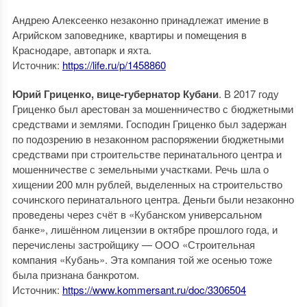
Андрею Алексеенко незаконно принадлежат имение в
Агрийском заповеднике, квартиры и помещения в
Краснодаре, автопарк и яхта.
Источник:
https://life.ru/p/1458860
Юрий Гриценко, вице-губернатор Кубани
. В 2017 году
Гриценко был арестован за мошенничество с бюджетными
средствами и землями. Господин Гриценко был задержан
по подозрению в незаконном распоряжении бюджетными
средствами при строительстве перинатального центра и
мошенничестве с земельными участками. Речь шла о
хищении 200 млн рублей, выделенных на строительство
сочинского перинатального центра. Деньги были незаконно
проведены через счёт в «Кубанском универсальном
банке», лишённом лицензии в октябре прошлого года, и
перечислены застройщику — ООО «Строительная
компания «Кубань». Эта компания той же осенью тоже
была признана банкротом.
Источник:
https://www.kommersant.ru/doc/3306504