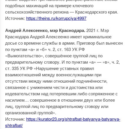
подобных махинаций на примере ключевого
сельскохозяйственного региона — Краснодарского края.
Источник:
https://theins.ru/korrupciya/4997
Андрей Алексеенко, мэр Краснодара.
2021 г. Мэр
Краснодара Андрей Алексеенко имеет криминальное
досье со времени службы в армии. Приговор был вынесен
по пунктам «а» и «б» ч. 2, ст. 163 УК РФ
«Вымогательство», совершённое группой лиц по
предварительному сговору. И по пунктам «а» — «в», ч. 2,
ст. 335 УК РФ «Нарушение уставных правил
взаимоотношений между военнослужащими при
отсутствии между ними отношений подчинённости,
связанное с унижением чести и достоинства или
издевательством над потерпевшим либо сопряженное с
насилием… совершенное в отношении двух или более
лиц, группой лиц по предварительному сговору или
организованной группой».
Источник:
https://kurator23.org/shtrafbat-batyanya-batyanya-
shtrafbat/