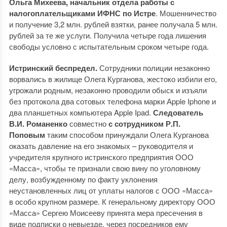
Ольга Михеева, начальник отдела работы с
налогоплательщиками ИФНС по Истре
. Мошенничество
и получение 3,2 млн. рублей взятки, ранее получала 5 млн.
рублей за те же услуги. Получила четыре года лишения
свободы условно с испытательным сроком четыре года.
Истринский беспредел.
Сотрудники полиции незаконно
ворвались в жилище Олега Курганова, жестоко избили его,
угрожали родным, незаконно проводили обыск и изъяли
без протокола два сотовых телефона марки Аpple Iphone и
два планшетных компьютера Apple Ipad.
Следователь
В.И. Романенко
совместно
с сотрудником Р.П.
Поповым
таким способом принуждали Олега Курганова
оказать давление на его знакомых – руководителя и
учредителя крупного истринского предприятия ООО
«Масса», чтобы те признали свою вину по уголовному
делу, возбужденному по факту уклонения
неустановленных лиц от уплаты налогов с ООО «Масса»
в особо крупном размере. К генеральному директору ООО
«Масса» Сергею Моисееву принята мера пресечения в
виде подписки о невыезде, через посредников ему