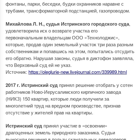
фонтаны, парки, беседки, будки охранников наравне с
трубами, трансформаторной подстанцией, газопроводом.
Михайлова Л. Н., судья Истринского городского суда
,
удовлетворила иск о возврате участка его
первоначальным владельцам ООО «Технолоджис»,
которые, продав один земельный участок три раза разным
собственникам и попавшись на этом, попытались отсудить
его обратно. Нарушая законы, судья в диктофон заявляла,
что Верховный суд ей не указ.
Источник:
https://oleglurie-new.livejournal.com/339989.html
2017 г. Истринский суд
принял решение отобрать у сотен
работников Ново-Иерусалимского кирпичного завода
(НИКЗ) 150 квартир, которые люди получили за
многолетний труд на вредном производстве, признав
отсутствие у жителей прав на квартиры.
Истринский суд
принял участие в «освоении»
драгоценных земель природного заказника. Судьи
выносили решения в пользу скандальных девелоперов