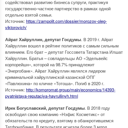
содействовал развитию бизнеса супруги, практикуя
государственно-частное партнерство в рамках одной
отдельно взятой семьи.
Источник:
https://zampolit.com/dossier/morozov-oleg-
viktorovich/
Айрат Хайруллин, депутат Госдумы
. В 2019 г. Айрат
Хайруллин вошел в рейтинг политиков с самым сильным
влиянием. Его брат – депутат Госсовета Татарстана Илшат
Хайруллин. Братья – совладельцы АО «Эдельвейс
корпорейшн», которой на 98.7% принадлежит
«Энергобанк». Айрат Хайруллин являлся лидером
криминальной хайруллинской казанской ОПГ
«Павлюхина» по кличке «Тотоша». Погиб в 2020 г.
Источник:
http://kompromat.group/main/economics/14393-
pyatnistaya-reputaciya-hayrullinyh.html
Ирек Богуславский, депутат Госдумы
. В 2018 году
освободил свою компанию «Нэфис Косметикс» от
обязательств по кредиту, взятому в обанкротившемся
Татфондбанке. В результате исчезли более 3 млрд.