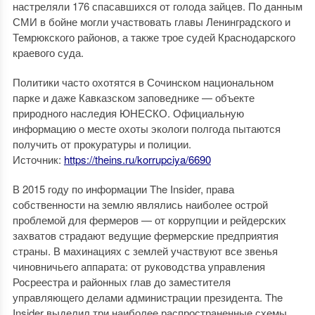
настреляли 176 спасавшихся от голода зайцев. По данным
СМИ в бойне могли участвовать главы Ленинградского и
Темрюкского районов, а также трое судей Краснодарского
краевого суда.
Политики часто охотятся в Сочинском национальном
парке и даже Кавказском заповеднике — объекте
природного наследия ЮНЕСКО. Официальную
информацию о месте охоты экологи полгода пытаются
получить от прокуратуры и полиции.
Источник:
https://theins.ru/korrupciya/6690
В 2015 году по информации The Insider, права
собственности на землю являлись наиболее острой
проблемой для фермеров — от коррупции и рейдерских
захватов страдают ведущие фермерские предприятия
страны. В махинациях с землей участвуют все звенья
чиновничьего аппарата: от руководства управления
Росреестра и районных глав до заместителя
управляющего делами администрации президента. The
Insider выделил три наиболее распространенные схемы