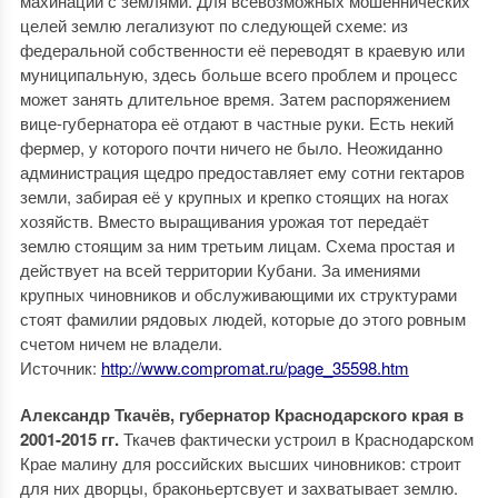
махинации с землями. Для всевозможных мошеннических
целей землю легализуют по следующей схеме: из
федеральной собственности её переводят в краевую или
муниципальную, здесь больше всего проблем и процесс
может занять длительное время. Затем распоряжением
вице-губернатора её отдают в частные руки. Есть некий
фермер, у которого почти ничего не было. Неожиданно
администрация щедро предоставляет ему сотни гектаров
земли, забирая её у крупных и крепко стоящих на ногах
хозяйств. Вместо выращивания урожая тот передаёт
землю стоящим за ним третьим лицам. Схема простая и
действует на всей территории Кубани. За имениями
крупных чиновников и обслуживающими их структурами
стоят фамилии рядовых людей, которые до этого ровным
счетом ничем не владели.
Источник:
http://www.compromat.ru/page_35598.htm
Александр Ткачёв, губернатор Краснодарского края в
2001-2015 гг.
Ткачев фактически устроил в Краснодарском
Крае малину для российских высших чиновников: строит
для них дворцы, браконьертсвует и захватывает землю.