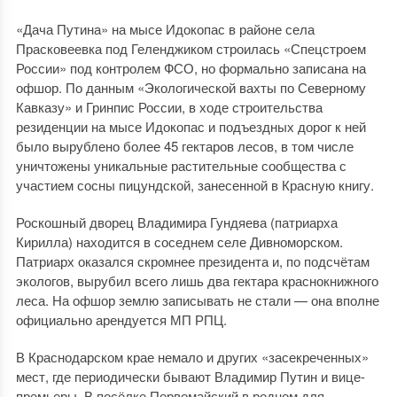
«Дача Путина» на мысе Идокопас в районе села
Прасковеевка под Геленджиком строилась «Спецстроем
России» под контролем ФСО, но формально записана на
офшор. По данным «Экологической вахты по Северному
Кавказу» и Гринпис России, в ходе строительства
резиденции на мысе Идокопас и подъездных дорог к ней
было вырублено более 45 гектаров лесов, в том числе
уничтожены уникальные растительные сообщества с
участием сосны пицундской, занесенной в Красную книгу.
Роскошный дворец Владимира Гундяева (патриарха
Кирилла) находится в соседнем селе Дивноморском.
Патриарх оказался скромнее президента и, по подсчётам
экологов, вырубил всего лишь два гектара краснокнижного
леса. На офшор землю записывать не стали — она вполне
официально арендуется МП РПЦ.
В Краснодарском крае немало и других «засекреченных»
мест, где периодически бывают Владимир Путин и вице-
премьеры. В посёлке Первомайский в родном для