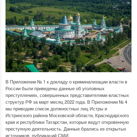
В Приложении № 1 к докладу о криминализации власти в
России были приведены данные об уголовных
преступлениях, совершенных представителями властных
структур РФ за март месяц 2022 года. В Приложении № 4
мы приводим список должностных лиц Истры и
Истринского района Московской области, Краснодарского
края и республики Татарстан, которые ведут откровенную
преступную деятельность. Данные брались из открытых
источников, публикаций СМИ.