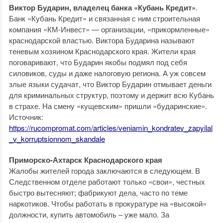
Виктор Бударин, владелец банка «Кубань Кредит»
.
Банк «Кубань Кредит» и связанная с ним строительная
компания «КМ-Инвест» — организации, «прикормленные»
краснодарской властью. Виктора Бударина называют
теневым хозяином Краснодарского края. Жители края
поговаривают, что Бударин якобы подмял под себя
силовиков, суды и даже налоговую региона. А уж совсем
злые языки судачат, что Виктор Бударин отмывает деньги
для криминальных структур, поэтому и держит всю Кубань
в страхе. На смену «кущевским» пришли «бударинские».
Источник:
https://rucompromat.com/articles/veniamin_kondratev_zapyilal
_v_korruptsionnom_skandale
Приморско-Ахтарск Краснодарского края
Жалобы жителей города заключаются в следующем. В
Следственном отделе работают только «свои», честных
быстро вытесняют; фабрикуют дела, часто по теме
наркотиков. Чтобы работать в прокуратуре на «высокой»
должности, купить автомобиль – уже мало. За