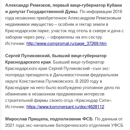
Александр Ремезков, первый вице-губернатор Кубани
и депутат Государственной Думы
. По информации 2016
года незаконно приобретенное Александром Ремезковым
недвижимое имущество – особняк и гектар земли в
Краснодарском парке, участок под отель в сквере и дача с
забором через реку, – оформлены на его сестру.
Источник:
http://www.compromat.ru/page_37269.htm
Сергей Пуликовский, бывший вице-губернатор
Краснодарского края
. Бывший вице-губернатор
Краснодарского края Сергей Пуликовский –сын экс-
полпреда президента в Дальневосточном федеральном
округе Константина Пуликовского. В 2020 году в
Краснодаре на него было возбуждено уголовное дело по
обвинению в незаконном продвижении интересов
строительной фирмы своего отца «Краснодар Сити».
Источник:
https://www.kommersant.ru/doc/4628112
Мирослав Прищепа, подполковник ФСБ
. По данным от
2021 года экс-начальник белореченского отделения УФСБ