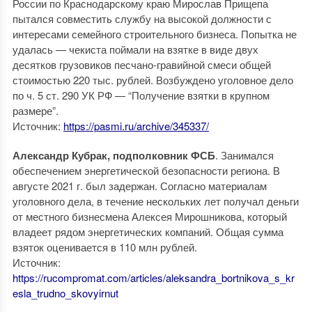
России по Краснодарскому краю Мирослав Прищепа
пытался совместить службу на высокой должности с
интересами семейного строительного бизнеса. Попытка не
удалась — чекиста поймали на взятке в виде двух
десятков грузовиков песчано-гравийной смеси общей
стоимостью 220 тыс. рублей. Возбуждено уголовное дело
по ч. 5 ст. 290 УК РФ — “Получение взятки в крупном
размере”.
Источник:
https://pasmi.ru/archive/345337/
Александр Кубрак, подполковник ФСБ
. Занимался
обеспечением энергетической безопасности региона. В
августе 2021 г. был задержан. Согласно материалам
уголовного дела, в течение нескольких лет получал деньги
от местного бизнесмена Алексея Мирошникова, который
владеет рядом энергетических компаний. Общая сумма
взяток оценивается в 110 млн рублей.
Источник:
https://rucompromat.com/articles/aleksandra_bortnikova_s_kr
esla_trudno_skovyirnut