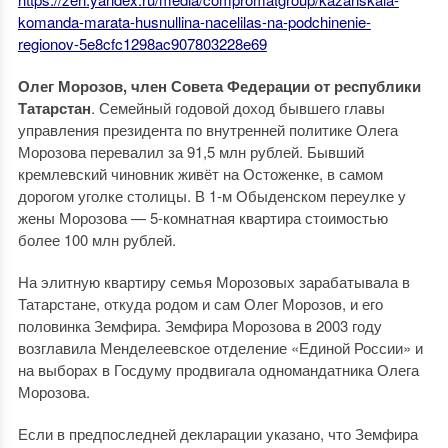
komanda-marata-husnullina-nacelilas-na-podchinenie-
regionov-5e8cfc1298ac907803228e69
Олег Морозов, член Совета Федерации от республики
Татарстан
. Семейный годовой доход бывшего главы
управления президента по внутренней политике Олега
Морозова перевалил за 91,5 млн рублей. Бывший
кремлевский чиновник живёт на Остоженке, в самом
дорогом уголке столицы. В 1-м Обыденском переулке у
жены Морозова — 5-комнатная квартира стоимостью
более 100 млн рублей.
На элитную квартиру семья Морозовых зарабатывала в
Татарстане, откуда родом и сам Олег Морозов, и его
половинка Земфира. Земфира Морозова в 2003 году
возглавила Менделеевское отделение «Единой России» и
на выборах в Госдуму продвигала одномандатника Олега
Морозова.
Если в предпоследней декларации указано, что Земфира