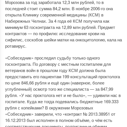
Морозова за год заработала 12,3 млн рублей, то в
последней стоит сумма 84,2 млн. В ноябре 2006-го она
открыла Клинику современной медицины (КСМ) в
Набережных Челнах. За 4 года её КСМ получила как
минимум 63 госконтракта на 12,89 млн рублей. Предмет
контрактов — по профилю: исследование крови на
сифилис, соскобов шейки матки на онкоцитологию, кала на
ротавирус.
«Собеседник» проследил судьбу только одного
госконтракта. По договору с местным госпиталем для
ветеранов войн в прошлом году КСМ должна была
предоставить его пациентам 199 консультаций проктолога
по цене 846,66 рубля и ещё один (наверное, более
углубленный) осмотр того же специалиста — за 847,99
рубля. «У нас проктолога нет и не было», — удивили нас в
госпитале. Куда же тогда подевались бюджетные 169.333
рубля с копейками? В окружении Морозовых
«Собеседник» заверили, что «контракт № 2013.38951 от
16.12.2013 был исполнен в полном объёме, о чём есть
соответствующие документы, подписанные обеими