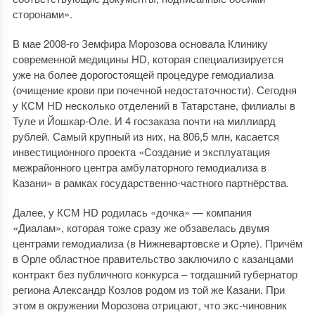
сторонами».
В мае 2008-го Земфира Морозова основала Клинику
современной медицины HD, которая специализируется
уже на более дорогостоящей процедуре гемодиализа
(очищение крови при почечной недостаточности). Сегодня
у КСМ HD несколько отделений в Татарстане, филиалы в
Туле и Йошкар-Оле. И 4 госзаказа почти на миллиард
рублей. Самый крупный из них, на 806,5 млн, касается
инвестиционного проекта «Создание и эксплуатация
межрайонного центра амбулаторного гемодиализа в
Казани» в рамках государственно-частного партнёрства.
Далее, у КСМ HD родилась «дочка» — компания
«Диалам», которая тоже сразу же обзавелась двумя
центрами гемодиализа (в Нижневартовске и Орле). Причём
в Орле областное правительство заключило с казанцами
контракт без публичного конкурса – тогдашний губернатор
региона Александр Козлов родом из той же Казани. При
этом в окружении Морозова отрицают, что экс-чиновник