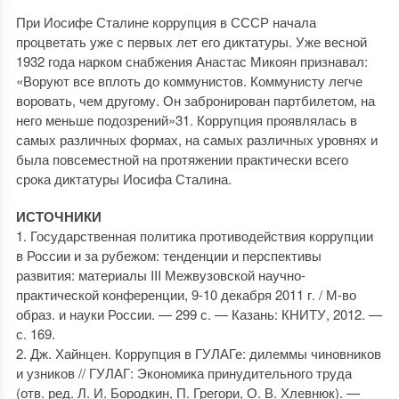
При Иосифе Сталине коррупция в СССР начала
процветать уже с первых лет его диктатуры. Уже весной
1932 года нарком снабжения Анастас Микоян признавал:
«Воруют все вплоть до коммунистов. Коммунисту легче
воровать, чем другому. Он забронирован партбилетом, на
него меньше подозрений»31. Коррупция проявлялась в
самых различных формах, на самых различных уровнях и
была повсеместной на протяжении практически всего
срока диктатуры Иосифа Сталина.
ИСТОЧНИКИ
1. Государственная политика противодействия коррупции
в России и за рубежом: тенденции и перспективы
развития: материалы III Межвузовской научно-
практической конференции, 9-10 декабря 2011 г. / М-во
образ. и науки России. — 299 с. — Казань: КНИТУ, 2012. —
с. 169.
2. Дж. Хайнцен. Коррупция в ГУЛАГе: дилеммы чиновников
и узников // ГУЛАГ: Экономика принудительного труда
(отв. ред. Л. И. Бородкин, П. Грегори, О. В. Хлевнюк). —