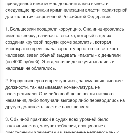
приведенной ниже можно дополнительно вывести
следующие признаки криминализации власти, характерной
для «власти» современной Российской Федерации:
1. Большевики поощряли коррупцию. Она иницировалась
именно сверху, начиная с генсека, который в целях
создания круговой поруки кроме зарплаты, которая
многократно превышала зарплату простого советского
человека, завел обычай выдавать «пакеты» с деньгами
(по 4000 рублей). Эти деньги нигде не учитывались и
налогами не облагались.
2. Коррупционеров и преступников, занимавших высокие
должности, так называемая номенклатура, не
расстреливали. Они либо вообще не несли никакого
наказания, либо получали выговор либо переводились на
другую должность, часто с повышением.
3. Обычной практикой в судах всех уровней было
взяточничество, злоупотребления, сращивание с
преступными элементами и вынесение неправосудных