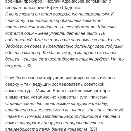
военный прокурор Николай Афанасьев вспоминал о
генерал-полковнике Ефиме Щаденко:
К концу жизни он стал совершенно ненормальным. К
чванству и кичливости прибавилась какая-то
патологическая жадность и скопидомство. Щаденко
остался один – жена умерла, детей не было. На
собственной даче он торговал овощами и копил деньги.
Заболев, он повёз в Кремлёвскую больницу свои подушки,
одеяла и матрац. Когда он умер, в матраце оказались
деньги – свыше ста шестидесяти тысяч рублей. На них
он умер
…[22]
Причём во многом коррупция инициировалась именно
сверху – так, ведущий исследователь советской
номенклатуры Михаил Восленский вспоминает про
знаменитые «сталинские конверты» или «пакеты»:
Сталин завёл для своей номенклатуры ещё одну,
совершенно уж нелегальную выплату – так называемый
«пакет». Помимо зарплаты кассир приносил в кабинет
номенклатурному чину регистрировавшуюся в
спецведомости пачку денег в конверте
. [23]