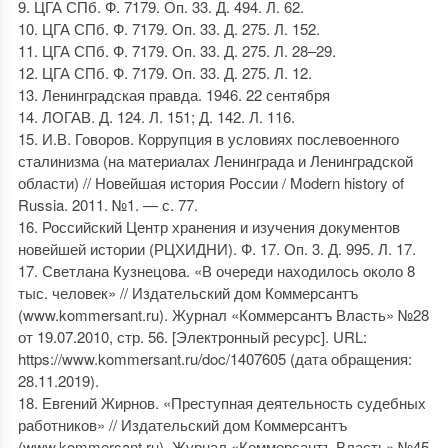
9. ЦГА СПб. Ф. 7179. Оп. 33. Д. 494. Л. 62.
10. ЦГА СПб. Ф. 7179. Оп. 33. Д. 275. Л. 152.
11. ЦГА СПб. Ф. 7179. Оп. 33. Д. 275. Л. 28–29.
12. ЦГА СПб. Ф. 7179. Оп. 33. Д. 275. Л. 12.
13. Ленинградская правда. 1946. 22 сентября
14. ЛОГАВ. Д. 124. Л. 151; Д. 142. Л. 116.
15. И.В. Говоров. Коррупция в условиях послевоенного
сталинизма (на материалах Ленинграда и Ленинградской
области) // Новейшая история России / Modern history of
Russia. 2011. №1. — с. 77.
16. Российский Центр хранения и изучения документов
новейшей истории (РЦХИДНИ). Ф. 17. Оп. 3. Д. 995. Л. 17.
17. Светлана Кузнецова. «В очереди находилось около 8
тыс. человек» // Издательский дом Коммерсантъ
(www.kommersant.ru). Журнал «Коммерсантъ Власть» №28
от 19.07.2010, стр. 56. [Электронный ресурс]. URL:
https://www.kommersant.ru/doc/1407605 (дата обращения:
28.11.2019).
18. Евгений Жирнов. «Преступная деятельность судебных
работников» // Издательский дом Коммерсантъ
(www.kommersant.ru). Журнал «Коммерсантъ Власть» №45