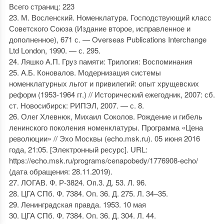
Всего страниц: 223
23. М. Восленский. Номенклатура. Господствующий класс
Советского Союза (Издание второе, исправленное и
дополненное), 671 с. — Overseas Publications Interchange
Ltd London, 1990. — с. 295.
24. Ляшко А.П. Груз памяти: Трилогия: Воспоминания
25. А.Б. Коновалов. Модернизация системы
номенклатурных льгот и привилегий: опыт хрущевских
реформ (1953-1964 гг.) // Исторический ежегодник, 2007: сб.
ст. Новосибирск: РИПЭЛ, 2007. — с. 8.
26. Олег Хлевнюк, Михаил Соколов. Рождение и гибель
ленинского поколения номенклатуры. Программа «Цена
революции» // Эхо Москвы (echo.msk.ru). 05 июня 2016
года, 21:05. [Электронный ресурс]. URL:
https://echo.msk.ru/programs/cenapobedy/1776908-echo/
(дата обращения: 28.11.2019).
27. ЛОГАВ. Ф. Р-3824. Оп.3. Д. 53. Л. 96.
28. ЦГА СПб. Ф. 7384. Оп. 36. Д. 275. Л. 34–35.
29. Ленинградская правда. 1953. 10 мая
30. ЦГА СПб. Ф. 7384. Оп. 36. Д. 304. Л. 44.