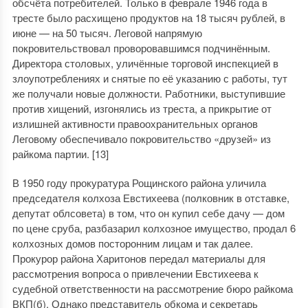
обсчёта потребителей. Только в феврале 1946 года в
тресте было расхищено продуктов на 18 тысяч рублей, в
июне — на 50 тысяч. Леговой напрямую
покровительствовал проворовавшимся подчинённым.
Директора столовых, уличённые торговой инспекцией в
злоупотреблениях и снятые по её указанию с работы, тут
же получали новые должности. Работники, выступившие
против хищений, изгонялись из треста, а прикрытие от
излишней активности правоохранительных органов
Леговому обеспечивало покровительство «друзей» из
райкома партии. [13]
В 1950 году прокуратура Рощинского района уличила
председателя колхоза Евстихеева (полковник в отставке,
депутат облсовета) в том, что он купил себе дачу — дом
по цене сруба, разбазарил колхозное имущество, продал 6
колхозных домов посторонним лицам и так далее.
Прокурор района Харитонов передал материалы для
рассмотрения вопроса о привлечении Евстихеева к
судебной ответственности на рассмотрение бюро райкома
ВКП(б). Однако представитель обкома и секретарь