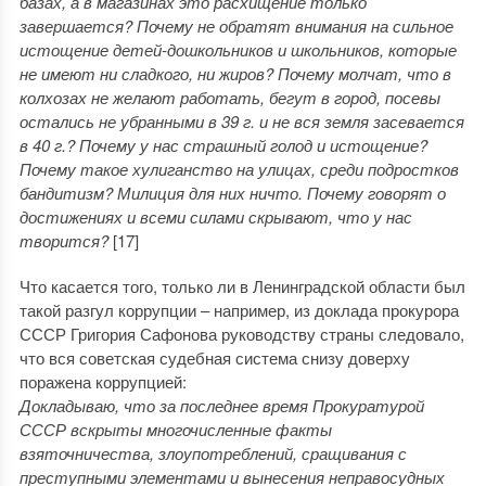
базах, а в магазинах это расхищение только
завершается? Почему не обратят внимания на сильное
истощение детей-дошкольников и школьников, которые
не имеют ни сладкого, ни жиров? Почему молчат, что в
колхозах не желают работать, бегут в город, посевы
остались не убранными в 39 г. и не вся земля засевается
в 40 г.? Почему у нас страшный голод и истощение?
Почему такое хулиганство на улицах, среди подростков
бандитизм? Милиция для них ничто. Почему говорят о
достижениях и всеми силами скрывают, что у нас
творится?
[17]
Что касается того, только ли в Ленинградской области был
такой разгул коррупции – например, из доклада прокурора
СССР Григория Сафонова руководству страны следовало,
что вся советская судебная система снизу доверху
поражена коррупцией:
Докладываю, что за последнее время Прокуратурой
СССР вскрыты многочисленные факты
взяточничества, злоупотреблений, сращивания с
преступными элементами и вынесения неправосудных