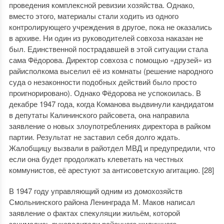
проведения комплексной ревизии хозяйства. Однако,
вместо этого, материалы стали ходить из одного
контролирующего учреждения в другое, пока не оказались
в архиве. Ни один из руководителей совхоза наказан не
был. Единственной пострадавшей в этой ситуации стала
сама Фёдорова. Директор совхоза с помощью «друзей» из
райисполкома выселил её из комнаты (решение народного
суда о незаконности подобных действий было просто
проигнорировано). Однако Фёдорова не успокоилась. В
декабре 1947 года, когда Команова выдвинули кандидатом
в депутаты Калининского райсовета, она направила
заявление о новых злоупотреблениях директора в райком
партии. Результат не заставил себя долго ждать.
Жалобщицу вызвали в райотдел МВД и предупредили, что
если она будет продолжать клеветать на честных
коммунистов, её арестуют за антисоветскую агитацию. [28]
В 1947 году управляющий одним из домохозяйств
Смольнинского района Ленинграда М. Маков написал
заявление о фактах спекуляции жильём, которой
занимались руководители районного жилищного