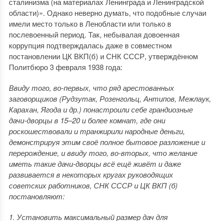
сталинизма (на материалах Ленинграда и Ленинградской
области)». Однако неверно думать, что подобные случаи
имели место только в Ленобласти или только в
послевоенный период. Так, небывалая довоенная
коррупция подтверждалась даже в совместном
постановлении ЦК ВКП(б) и СНК СССР, утверждённом
Политбюро 3 февраля 1938 года:
Ввиду того, во-первых, что ряд арестованных
заговорщиков (Рудзутак, Розенгольц, Антипов, Межлаук,
Карахан, Ягода и др.) понастроили себе грандиозные
дачи-дворцы в 15–20 и более комнат, где они
роскошествовали и транжирили народные деньги,
демонстрируя этим своё полное бытовое разложение и
перерождение, и ввиду того, во-вторых, что желание
иметь такие дачи-дворцы всё ещё живёт и даже
развивается в некоторых кругах руководящих
советских работников, СНК СССР и ЦК ВКП (б)
постановляют:
1. Установить максимальный размер дач для