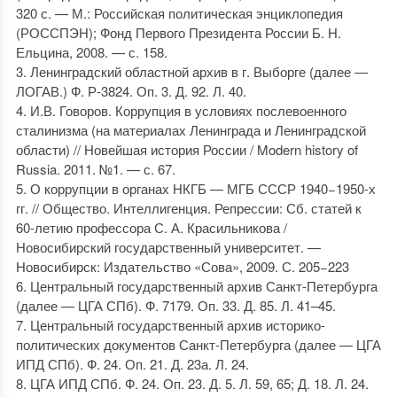
320 с. — М.: Российская политическая энциклопедия
(РОССПЭН); Фонд Первого Президента России Б. Н.
Ельцина, 2008. — с. 158.
3. Ленинградский областной архив в г. Выборге (далее —
ЛОГАВ.) Ф. Р-3824. Оп. 3. Д. 92. Л. 40.
4. И.В. Говоров. Коррупция в условиях послевоенного
сталинизма (на материалах Ленинграда и Ленинградской
области) // Новейшая история России / Modern history of
Russia. 2011. №1. — с. 67.
5. О коррупции в органах НКГБ — МГБ СССР 1940−1950-х
гг. // Общество. Интеллигенция. Репрессии: Сб. статей к
60-летию профессора С. А. Красильникова /
Новосибирский государственный университет. —
Новосибирск: Издательство «Сова», 2009. С. 205−223
6. Центральный государственный архив Санкт-Петербурга
(далее — ЦГА СПб). Ф. 7179. Оп. 33. Д. 85. Л. 41–45.
7. Центральный государственный архив историко-
политических документов Санкт-Петербурга (далее — ЦГА
ИПД СПб). Ф. 24. Оп. 21. Д. 23а. Л. 24.
8. ЦГА ИПД СПб. Ф. 24. Оп. 23. Д. 5. Л. 59, 65; Д. 18. Л. 24.