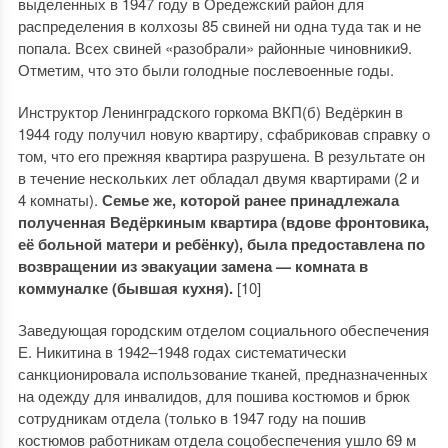
выделенных в 1947 году в Оредежский район для
распределения в колхозы 85 свиней ни одна туда так и не
попала. Всех свиней «разобрали» районные чиновники9.
Отметим, что это были голодные послевоенные годы.
Инструктор Ленинградского горкома ВКП(б) Ведёркин в
1944 году получил новую квартиру, сфабриковав справку о
том, что его прежняя квартира разрушена. В результате он
в течение нескольких лет обладал двумя квартирами (2 и
4 комнаты).
Семье же, которой ранее принадлежала
полученная Ведёркиным квартира (вдове фронтовика,
её больной матери и ребёнку), была предоставлена по
возвращении из эвакуации замена — комната в
коммуналке (бывшая кухня).
[10]
Заведующая городским отделом социального обеспечения
Е. Никитина в 1942–1948 годах систематически
санкционировала использование тканей, предназначенных
на одежду для инвалидов, для пошива костюмов и брюк
сотрудникам отдела (только в 1947 году на пошив
костюмов работникам отдела соцобеспечения ушло 69 м