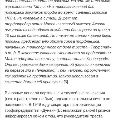
дополнительное питание рабочим. На эти же цели было
израсходовано 135 л водки, предназначенной для
поддержки грузчиков торфа во время сильных морозов
(100 г. на человека в сутки). Директор
торфопредприятия Махов и главный инженер Аганин
выкупили из подсобного хозяйства две коровы по цене в
10 раз ниже балансовой. По таким же ценам коровы были
проданы председателю обкома союза торфяников,
начальнику транспортного отдела треста «Торфснаб»
и т. д. В качестве главного экономиста на предприятии
Махов оформил свою жену, которая жила в Ленинграде.
Она не приезжала даже за зарплатой (деньги и карточки
ей перевозили в Ленинград). Трёх человек, оформленных
как рабочие на предприятии, Махов использовал в
качестве домашней прислуги
.» [6]
Виновные понесли партийные и служебные взыскания
(никто расстрелян не был), однако в остальном ничего не
поменялось. В 1949 году секретарь парторганизации
торфопредприятия «Дунай» (Всеволжский район) Грязнов
информировал обком о том, что руководители треста