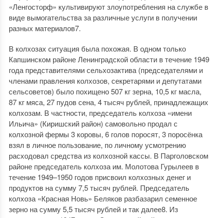
«Ленгосторф» культивируют злоупотребления на службе в
виде вымогательства за различные услуги в получении
разных материалов7.
В колхозах ситуация была похожая. В одном только
Капшинском районе Ленинградской области в течение 1949
года представителями сельхозактива (председателями и
членами правления колхозов, секретарями и депутатами
сельсоветов) было похищено 507 кг зерна, 10,5 кг масла,
87 кг мяса, 27 пудов сена, 4 тысяч рублей, принадлежащих
колхозам. В частности, председатель колхоза «имени
Ильича» (Киришский район) самовольно продал с
колхозной фермы 3 коровы, 6 голов поросят, 3 поросёнка
взял в личное пользование, по личному усмотрению
расходовал средства из колхозной кассы. В Парголовском
районе председатель колхоза им. Молотова Гурылеев в
течение 1949–1950 годов присвоил колхозных денег и
продуктов на сумму 7,5 тысяч рублей. Председатель
колхоза «Красная Новь» Беляков разбазарил семенное
зерно на сумму 5,5 тысяч рублей и так далее8. Из