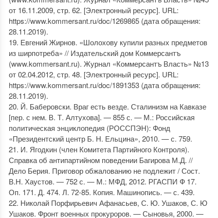
от 16.11.2009, стр. 62. [Электронный ресурс]. URL:
https://www.kommersant.ru/doc/1269865 (дата обращения:
28.11.2019).
19. Евгений Жирнов. «Шолохову купили разных предметов
из ширпотреба» // Издательский дом Коммерсантъ
(www.kommersant.ru). Журнал «Коммерсантъ Власть» №13
от 02.04.2012, стр. 48. [Электронный ресурс]. URL:
https://www.kommersant.ru/doc/1891353 (дата обращения:
28.11.2019).
20. Й. Баберовски. Враг есть везде. Сталинизм на Кавказе
[пер. с нем. В. Т. Алтухова]. — 855 с. — М.: Российская
политическая энциклопедия (РОССПЭН): Фонд
«Президентский центр Б. Н. Ельцина», 2010. — с. 759.
21. И. Ягодкин (член Комитета Партийного Контроля).
Справка об антипартийном поведении Багирова М.Д. //
Дело Берия. Приговор обжалованию не подлежит / Сост.
В.Н. Хаустов. — 752 с. — М.: МФД, 2012. РГАСПИ Ф 17.
Оп. 171. Д. 474. Л. 72-85. Копия. Машинопись. — с. 439.
22. Николай Порфирьевич Афанасьев, С. Ю. Ушаков, С. Ю
Ушаков. Фронт военных прокуроров. — Сыновья, 2000. —