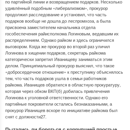
по партийной линии и возвращением подарков. Несколько
удивлённый подобным «либерализмом», прокурор
продолжил расследование и установил, что часть
подарков вообще не дошла до леспромхоза, а была
присвоена заместителем начальника отдела
гособеспечения райисполкома Логиновым, ведавшим их
распределением. Однако райком и здесь ограничился
выговором. Когда же прокурор во второй раз уличил
Логинова в хищении подарков, секретарь райкома
категорически запретил Иванищеву заниматься этим
делом. Принципиальный прокурор выяснил, что такое
«добросердечное отношение» к преступнику объяснялось
тем, что часть подарков ушла в семьи работников
райкома. Иванищев обратился в областную прокуратуру,
которая через обком ВКП(б) добилась привлечения
Логинова к уголовной ответственности. Однако его
партийные покровители остались безнаказанными, а
прокурор Иванищев вскоре по инициативе райкома был
снят с должности27.
Пытались ли бороться с коррупцией простые