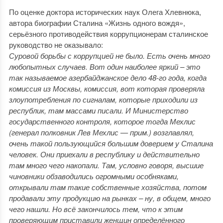
По оценке доктора исторических наук Олега Хлевнюка,
автора биографии Сталина «Жизнь одного вождя»,
серьёзного противодействия коррупционерам сталинское
руководство не оказывало:
Суровой борьбы с коррупцией не было. Есть очень много
любопытных случаев. Вот один наиболее яркий – это
так называемое азербайджанское дело 48-го года, когда
комиссия из Москвы, комиссия, вот которая проверяла
злоупотребления по сигналам, которые приходили из
республик, там массами писали. И Министерство
государственного контроля, которое тогда Мехлис
(генерал полковник Лев Мехлис — прим.) возглавлял,
очень такой пользующийся большим доверием у Сталина
человек. Они приехали в республику и действительно
там много чего накопали. Там, условно говоря, высшие
чиновники обзаводились огромными особняками,
открывали там такие собственные хозяйства, потом
продавали эту продукцию на рынках – ну, в общем, много
чего нашли. Но всё закончилось тем, что к этим
проверяющим приставили женщин определённого