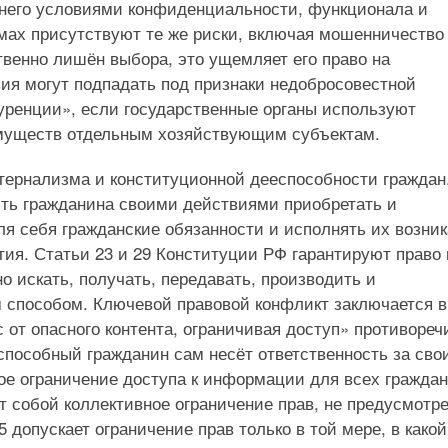
 него условиями конфиденциальности, функционала и
ах присутствуют те же риски, включая мошенничество
твенно лишён выбора, это ущемляет его право на
ия могут подпадать под признаки недобросовестной
куренции», если государственные органы используют
муществ отдельным хозяйствующим субъектам.
тернализма и конституционной дееспособности граждан
сть гражданина своими действиями приобретать и
ля себя гражданские обязанности и исполнять их возник
ия. Статьи 23 и 29 Конституции РФ гарантируют право 
о искать, получать, передавать, производить и
способом. Ключевой правовой конфликт заключается в
 от опасного контента, ограничивая доступ» противореч
еспособный гражданин сам несёт ответственность за сво
ое ограничение доступа к информации для всех граждан
т собой коллективное ограничение прав, не предусмотр
 допускает ограничение прав только в той мере, в какой