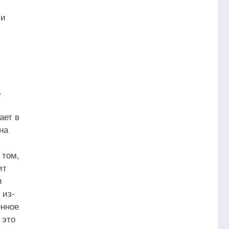
 и
.
ает в
на
 том,
ит
и
 из-
енное
 это