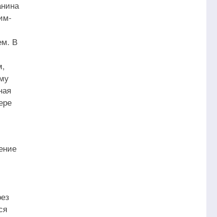
анина
им-
м. В
м,
му
ная
ере
ение
рез
ся