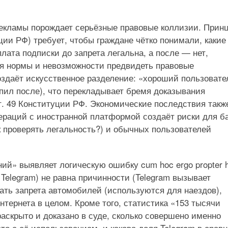
екламы порождает серьёзные правовые коллизии. Прин
ции РФ) требует, чтобы граждане чётко понимали, какие
ата подписки до запрета легальна, а после — нет,
ия нормы и невозможности предвидеть правовые
оздаёт искусственное разделение: «хороший пользовате
упил после), что перекладывает бремя доказывания
т. 49 Конституции РФ. Экономические последствия такж
раций с иностранной платформой создаёт риски для б
к проверять легальность?) и обычных пользователей
ий» выявляет логическую ошибку cum hoc ergo propter 
Telegram) не равна причинности (Telegram вызывает
вать запрета автомобилей (используются для наездов),
нтернета в целом. Кроме того, статистика «153 тысячи
раскрыто и доказано в суде, сколько совершено именно
то с её использованием, и какова доля Telegram в срав