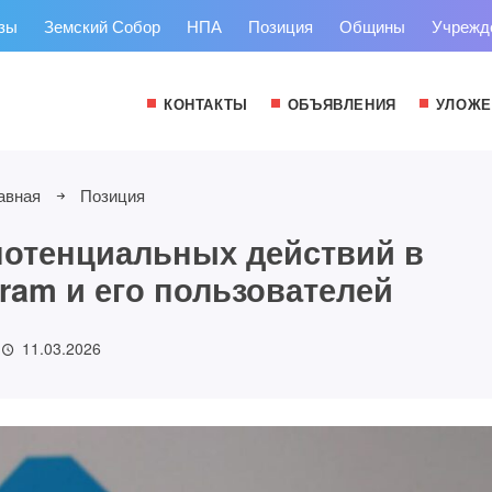
зы
Земский Собор
НПА
Позиция
Общины
Учрежд
КОНТАКТЫ
ОБЪЯВЛЕНИЯ
УЛОЖЕ
авная
Позиция
потенциальных действий в
ram и его пользователей
11.03.2026