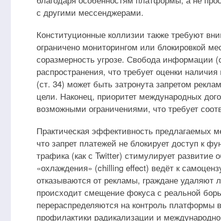
с другими мессенджерами.
Конституционные коллизии также требуют вним
ограничено мониторингом или блокировкой мес
соразмерность угрозе. Свобода информации (
распространения, что требует оценки наличи
(ст. 34) может быть затронута запретом рекла
цели. Наконец, приоритет международных догов
возможными ограничениями, что требует соот
Практическая эффективность предлагаемых ме
что запрет платежей не блокирует доступ к ф
трафика (как с Twitter) стимулирует развитие
«охлаждения» (chilling effect) ведёт к самоце
отказываются от рекламы, граждане удаляют л
происходит смещение фокуса с реальной борь
перераспределяются на контроль платформы в
профилактики радикализации и международног