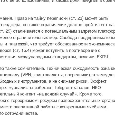
ания. Право на тайну переписки (ст. 23) может быть
сенджера, но такое ограничение должно пройти тест на
ст. 29) сталкивается с потенциальным запретом платфо
я менее ограничительных мер. Свобода предприниматель
мы и платежей, что требует обоснованности экономичес
оров (ст. 15.4) может вступить в противоречие с
ветствия международным стандартам, включая ЕКПЧ.
р также сомнительна. Техническая обходимость означа
ункционалу (VPN, криптовалюты, посредники), а замедле
 обходных инструментов, а не снижает риски. Эффект
нзуре: журналисты избегают Telegram-каналов, НКО
егальный контент «на всякий случай». Кроме того,
бы с терроризмом: ресурсы правоохранительных орган
место оперативной работы с конкретными ячейками,
о сотрудничества.