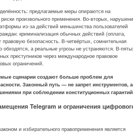
еделённость: предлагаемые меры опираются на
 риски произвольного применения. Во-вторых, нарушен
латформы из-за действий меньшинства пользователей
 граждан: криминализация обычных действий (оплата,
т правовую безопасность. В-четвёртых, сомнительная
 обходятся, а реальные угрозы не устраняются. В-пяты
тных преступников через международное правовое
овых ограничений.
аемые сценарии создают больше проблем для
асности. Законный путь — не запрет инструментов, а
шениями при соблюдении конституционных гарантий
амещения Telegram и ограничения цифровог
законом и избирательного правоприменения является