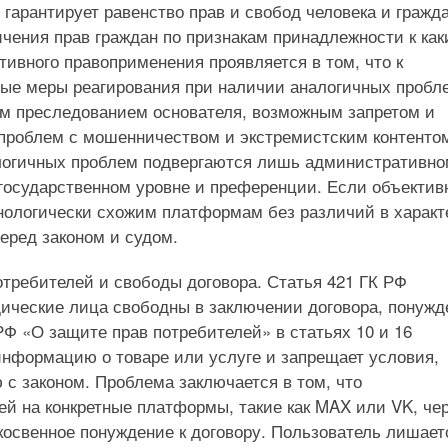
арантирует равенство прав и свобод человека и гражд
чения прав граждан по признакам принадлежности к как
тивного правоприменения проявляется в том, что к
е меры реагирования при наличии аналогичных пробле
ным преследованием основателя, возможным запретом и
проблем с мошенничеством и экстремистским контенто
логичных проблем подвергаются лишь административно
государственном уровне и преференции. Если объектив
хнологически схожим платформам без различий в характ
еред законом и судом.
требителей и свободы договора. Статья 421 ГК РФ
дические лица свободны в заключении договора, понужд
РФ «О защите прав потребителей» в статьях 10 и 16
информацию о товаре или услуге и запрещает условия,
с законом. Проблема заключается в том, что
й на конкретные платформы, такие как MAX или VK, че
косвенное понуждение к договору. Пользователь лишает