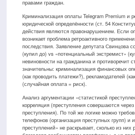
правами граждан.
Криминализация оплаты Telegram Premium и р
юридической определённости (ст. 54 Конститу
действия являются правонарушением. Если опл
возникает проблема ретроактивного применен
последствия. Заявление депутата Свинцова с
(купил до) vs «потенциальный экстремист» (к
невиновности на гражданина и противоречит с
значительны: криминализация финансовых опе
(как проводить платежи?), рекламодателей (ка
(случайная оплата = риск).
Анализ аргументации «статистикой преступлен
корреляция (преступления совершаются через 
преступления). По той же логике можно требо
телефонов (организация преступных групп) и и
преступлений» не раскрывает, сколько из них 
благодаря особенностям платформы, а не прос