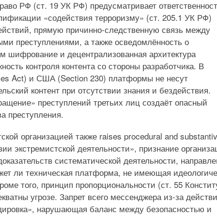
раво РФ (ст. 19 УК РФ) предусматривает ответственнос
лификации «содействия терроризму» (ст. 205.1 УК РФ)
ействий, прямую причинно-следственную связь между
ми преступлениями, а также осведомлённость о
ом шифрование и децентрализованная архитектура
ость контроля контента со стороны разработчика. В
ices Act) и США (Section 230) платформы не несут
ельский контент при отсутствии знания и бездействия.
вращение» преступлений третьих лиц создаёт опасный
ва преступления.
кой организацией также raises procedural and substanti
вии экстремистской деятельности», признание организа
доказательств систематической деятельности, направл
ожет ли техническая платформа, не имеющая идеологич
роме того, принцип пропорциональности (ст. 55 Консти
кватны угрозе. Запрет всего мессенджера из-за действ
рдировка», нарушающая баланс между безопасностью и