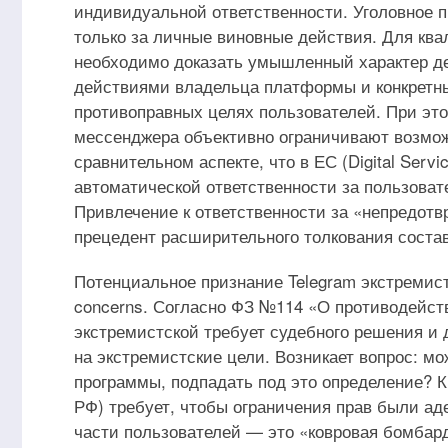
индивидуальной ответственности. Уголовное п
только за личные виновные действия. Для ква
необходимо доказать умышленный характер д
действиями владельца платформы и конкретны
противоправных целях пользователей. При эт
мессенджера объективно ограничивают возможн
сравнительном аспекте, что в ЕС (Digital Serv
автоматической ответственности за пользоват
Привлечение к ответственности за «непредот
прецедент расширительного толкования соста
Потенциальное признание Telegram экстремистс
concerns. Согласно ФЗ №114 «О противодейст
экстремистской требует судебного решения и 
на экстремистские цели. Возникает вопрос: м
программы, подпадать под это определение? К
РФ) требует, чтобы ограничения прав были аде
части пользователей — это «ковровая бомба