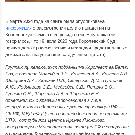
В марте 2024 года на сайте была опубликована
информация
о рассмотрении дела о нападении на
Королевскую Семью в её резиденции. В публикации
говорилось, что 18 июля 2023 года Королевский Суд
принял дело к рассмотрению и исследуя представленные
доказательства установил следующее (цитата).
Группа лиц, являющихся подданными Королевства Белых
Роз, в составе Мовляйко В.В., Казакова А.А., Казаков А.В.,
Юсифова Д.А., Калинин П.А., Склярская Д.М., Путилов
А.Ю., Лобынцева С.Е., Медведев С.В., Петрук В.О.,
Гусенко С.Н., Ширченко А.В. и Ширченко Е.Н.,
объединились с врагами Королевства в лице
сотрудников следственных органов юрисдикции РФ —
СК РФ, МВД РФ (Центр противодействия экстремизму
ЦПЭ), сотрудников Центра Иринея Лионского,
прокуратуры и Министерства юстиции РФ и совершили
в отношении Королевской семьи следующие уголовные