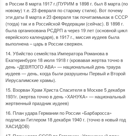
в России 8 марта 1917 г.(ПУРИМ в 1898 г. был 8 марта (по
новому) т.е. 23 февраля по старому стилю). Вот почему
эти даты 8 марта и 23 февраля так почитаемыкак в СССР
(тогда) так и в Российской Федерации (сейчас). В 1898 г.
была организована РСДРП а через 19 лет (основной цикл
еврейского календаря), в 1917 г., миссия иудеев была
выполнена – царь в России свержен.
Убийство семейства Императора Романова в
Екатеринбурге 18 июля 1918 г (кровавая жертва точно в
день «ДЕВЯТОГО АВА» — национальный день траура
иудеев — день, когда были разрушены Первый и Второй
Иерусалимские храмы).
Взорван Храм Христа Спасителя в Москве 5 декабря
1931г. (жертва точно в день «ХАНУКА» — национальный
жертвенный праздник иудеев)
План удара Германии по России «Барбаросса»
подписан Гитлером 18 декабря 1940 г. (точно в новый год
ХАСИДОВ)
План удара СССР по Германии «Уточненный план