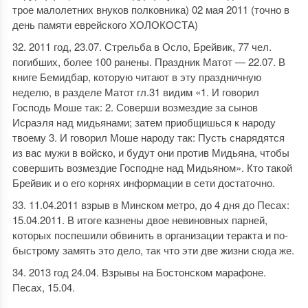
трое малолетних внуков полковника) 02 мая 2011 (точно в
день памяти еврейского ХОЛОКОСТА)
2011 год, 23.07. Стрельба в Осло, Брейвик, 77 чел.
погибших, более 100 ранены. Праздник Матот — 22.07. В
книге Бемидбар, которую читают в эту праздничную
неделю, в разделе Матот гл.31 видим «1. И говорил
Господь Моше так: 2. Соверши возмездие за сынов
Исраэля над мидьянами; затем приобщишься к народу
твоему 3. И говорил Моше народу так: Пусть снарядятся
из вас мужи в войско, и будут они против Мидьяна, чтобы
совершить возмездие Господне над Мидьяном». Кто такой
Брейвик и о его корнях информации в сети достаточно.
11.04.2011 взрыв в Минском метро, до 4 дня до Песах:
15.04.2011. В итоге казнены двое невиновных парней,
которых поспешили обвинить в организации теракта и по-
быстрому замять это дело, так что эти две жизни сюда же.
2013 год 24.04. Взрывы на Бостонском марафоне.
Песах, 15.04.