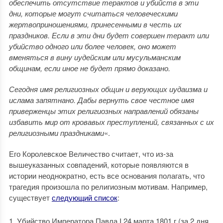
обеспечить отсутствие терактов и убийств в эти
дни, которые могут считаться человеческими
жертвоприношениями, принесенными в честь их
праздников. Если в эти дни будет совершен теракт или
убийство одного или более человек, оно может
вменяться в вину иудейским или мусульманским
общинам, если иное не будет прямо доказано.
Сегодня имя религиозных общин и верующих иудаизма и
ислама запятнано. Дабы вернуть свое честное имя
приверженцы этих религиозных направлений обязаны
избавить мир от кровавых преступлений, связанных с их
религиозными праздниками
«.
Его Королевское Величество считает, что из-за
вышеуказанных совпадений, которые появляются в
истории неоднократно, есть все основания полагать, что
трагедия произошла по религиозным мотивам. Например,
существует
следующий список
:
Убийство Императора Павла I 24 марта 1801 г (за 2 дня