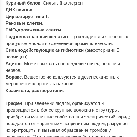
Куриный белок
. Сильный аллерген.
ДНК свиньи
.
Цирковирус типа 1
.
Раковые клетки
.
ГМО-дрожжевые клетки
.
Гидролизованный желатин
. Производится из побочных
продуктов мясной и кожевенной промышленности.
Сильнодействующие антибиотики
(амфотерицин Б,
неомицин).
Ацетон
. Может вызвать повреждение почек, печени и
нервов.
Боракс
. Вещество используются в дезинсекционных
мероприятиях против тараканов.
Красители, растворители
.
Графен
. При введении людям, организуется и
превращается в более крупные волокна и структуры,
приобретая магнитные свойства или электрический заряд;
передаётся от «привитых» непривитым людям, разрушая
их эритроциты и вызывая образование тромбов у
непривитых. Это микроскопические бритвенные лезвия,