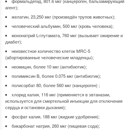
формальдегид, 801.6 мкг (канцероген, бальзамирующий
агент);
желатин, 23,250 мкг (произведён трупов животных);
человеческий альбумин, 500 мкг (кровь человека);
мононатрий L-глутамата, 760 мкг (вызывает ожирение и
диабет);
неизвестное количество клеток MRC-5
(абортированные человеческие младенцы);
неомицин, более 10 мкг (антибиотик);
полимиксин B, более 0.075 мкг (антибиотик);
полисорбат 80, более 560 мкг (канцероген) ;
хлорид калия, 116 мкг (применяется в эвтаназии,
используется для смертельной инъекции для отключения
сердца и остановки дыхания);
фосфат калия, 188 мкг (жидкие удобрения);
бикарбонат натрия, 260 мкг (пищевая сода);