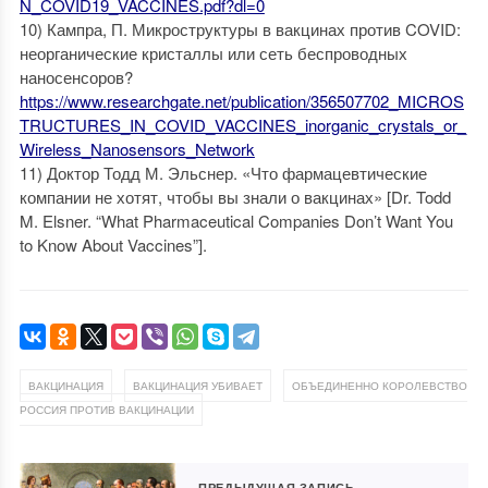
N_COVID19_VACCINES.pdf?dl=0
10) Кампра, П. Микроструктуры в вакцинах против COVID:
неорганические кристаллы или сеть беспроводных
наносенсоров?
https://www.researchgate.net/publication/356507702_MICROS
TRUCTURES_IN_COVID_VACCINES_inorganic_crystals_or_
Wireless_Nanosensors_Network
11) Доктор Тодд М. Эльснер. «Что фармацевтические
компании не хотят, чтобы вы знали о вакцинах» [Dr. Todd
M. Elsner. “What Pharmaceutical Companies Don’t Want You
to Know About Vaccines”].
,
,
ВАКЦИНАЦИЯ
ВАКЦИНАЦИЯ УБИВАЕТ
ОБЪЕДИНЕННО КОРОЛЕВСТВО
РОССИЯ ПРОТИВ ВАКЦИНАЦИИ
ПРЕДЫДУЩАЯ ЗАПИСЬ