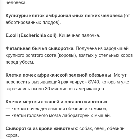
человека.
Культуры клеток эмбриональных лёгких человека
(от
абортированных плодов).
E.coli (Escherichia coli)
. Кишечная палочка.
Фетальная бычья сыворотка
. Получена из зародышей
крупного рогатого скота (коровы), взятых у стельных коров
перед убоем.
Клетки почек африканской зеленой обезьяны
. Могут
переносить вызывающий рак «вирус» SV40, которым уже
заразились около 30 миллионов американцев.
Клетки мёртвых тканей и органов животных
:
— клетки почек детёнышей обезьян и хомяков,
— клетки головного мозга лабораторных мышей.
Сыворотка из крови животных
: собак, овец, обезьян,
коров.