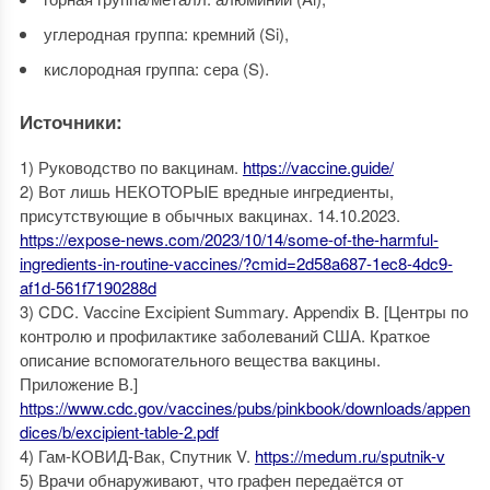
углеродная группа: кремний (Si),
кислородная группа: сера (S).
Источники:
1) Руководство по вакцинам.
https://vaccine.guide/
2) Вот лишь НЕКОТОРЫЕ вредные ингредиенты,
присутствующие в обычных вакцинах. 14.10.2023.
https://expose-news.com/2023/10/14/some-of-the-harmful-
ingredients-in-routine-vaccines/?cmid=2d58a687-1ec8-4dc9-
af1d-561f7190288d
3) CDC. Vaccine Excipient Summary. Appendix B. [Центры по
контролю и профилактике заболеваний США. Краткое
описание вспомогательного вещества вакцины.
Приложение В.]
https://www.cdc.gov/vaccines/pubs/pinkbook/downloads/appen
dices/b/excipient-table-2.pdf
4) Гам-КОВИД-Вак, Спутник V.
https://medum.ru/sputnik-v
5) Врачи обнаруживают, что графен передаётся от