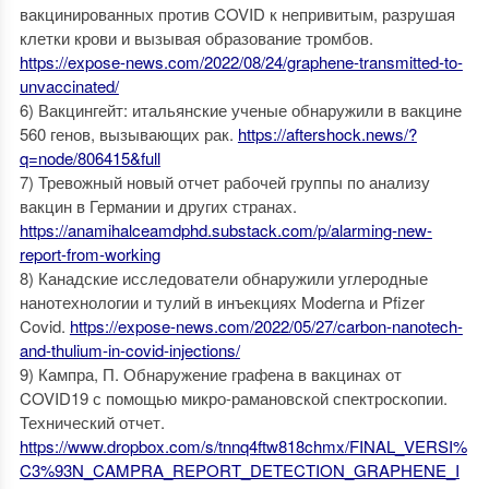
вакцинированных против COVID к непривитым, разрушая
клетки крови и вызывая образование тромбов.
https://expose-news.com/2022/08/24/graphene-transmitted-to-
unvaccinated/
6) Вакцингейт: итальянские ученые обнаружили в вакцине
560 генов, вызывающих рак.
https://aftershock.news/?
q=node/806415&full
7) Тревожный новый отчет рабочей группы по анализу
вакцин в Германии и других странах.
https://anamihalceamdphd.substack.com/p/alarming-new-
report-from-working
8) Канадские исследователи обнаружили углеродные
нанотехнологии и тулий в инъекциях Moderna и Pfizer
Covid.
https://expose-news.com/2022/05/27/carbon-nanotech-
and-thulium-in-covid-injections/
9) Кампра, П. Обнаружение графена в вакцинах от
COVID19 с помощью микро-рамановской спектроскопии.
Технический отчет.
https://www.dropbox.com/s/tnnq4ftw818chmx/FINAL_VERSI%
C3%93N_CAMPRA_REPORT_DETECTION_GRAPHENE_I