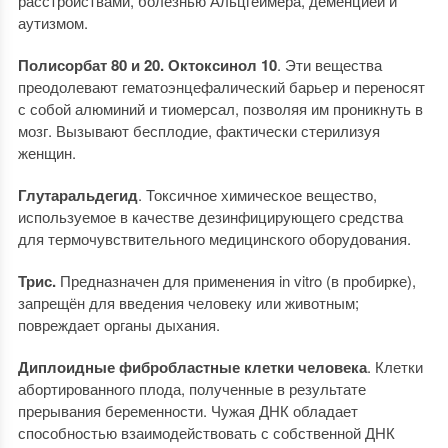
расстройствами, болезнью Альцгеймера, деменцией и
аутизмом.
Полисорбат 80 и 20. Октоксинол 10
. Эти вещества
преодолевают гематоэнцефалический барьер и переносят
с собой алюминий и тиомерсал, позволяя им проникнуть в
мозг. Вызывают бесплодие, фактически стерилизуя
женщин.
Глутаральдегид
. Токсичное химическое вещество,
используемое в качестве дезинфицирующего средства
для термочувствительного медицинского оборудования.
Трис.
Предназначен для применения in vitro (в пробирке),
запрещён для введения человеку или животным;
повреждает органы дыхания.
Диплоидные фибробластные клетки человека
. Клетки
абортированного плода, полученные в результате
прерывания беременности. Чужая ДНК обладает
способностью взаимодействовать с собственной ДНК