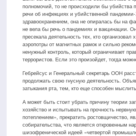
полномочий, то не происходили бы убийства п
речи об инфекциях и убийственной пандемии-
здравоохранением, она не опиралась бы на 
не вела бы речь о пандемиях и вакцинации. О
пресекала деятельность тех, кто организовал
аэропотры от магнитных рамок и сильно реко
ненужный контроль, который ограничивает пра
террористов. Если это произойдет, тогда мож
Гебрейсус и Генеральный секретарь ООН расст
продолжать свою гнусную деятельность. Объя
затыкания рта, тем, кто еще способен мыслить
А может быть стоит убрать причину теории за
хозяйство и испытывать на прочность нервну
потеплением», прекратить ростовщичество, 
собирательства, что является откровенным на
шизофренической идеей «четвертой промышле