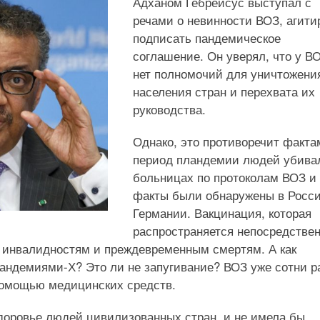
Адханом Гебрейсус выступал с
речами о невинности ВОЗ, агити
подписать пандемическое
соглашение. Он уверял, что у В
нет полномочий для уничтожени
населения стран и перехвата их
руководства.
Однако, это противоречит факта
период пландемии людей убива
больницах по протоколам ВОЗ и
факты были обнаружены в Росси
Германии. Вакцинация, которая
распространяется непосредстве
, инвалидностям и преждевременным смертям. А как
андемиями-Х? Это ли не запугивание? ВОЗ уже сотни р
помощью медицинских средств.
доровье людей цивилизованных стран, и не имела бы