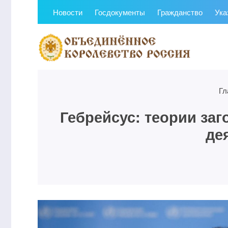
Новости
Госдокументы
Гражданство
Ука
Гл
Гебрейсус: теории за
де