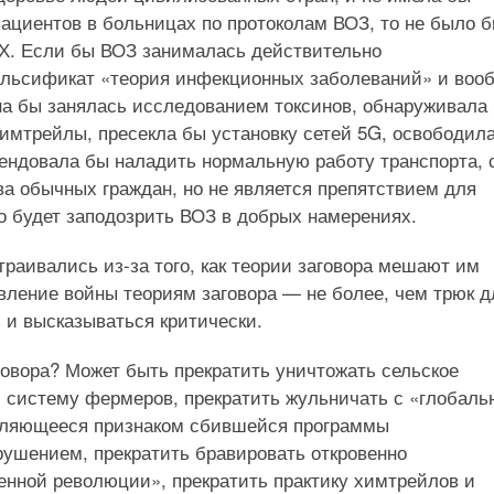
ациентов в больницах по протоколам ВОЗ, то не было б
Х. Если бы ВОЗ занималась действительно
фальсификат «теория инфекционных заболеваний» и воо
на бы занялась исследованием токсинов, обнаруживала
 химтрейлы, пресекла бы установку сетей 5G, освободил
мендовала бы наладить нормальную работу транспорта, 
ва обычных граждан, но не является препятствием для
но будет заподозрить ВОЗ в добрых намерениях.
раивались из-за того, как теории заговора мешают им
вление войны теориям заговора — не более, чем трюк д
 и высказываться критически.
говора? Может быть прекратить уничтожать сельское
ю систему фермеров, прекратить жульничать с «глобал
являющееся признаком сбившейся программы
рушением, прекратить бравировать откровенно
нной революции», прекратить практику химтрейлов и