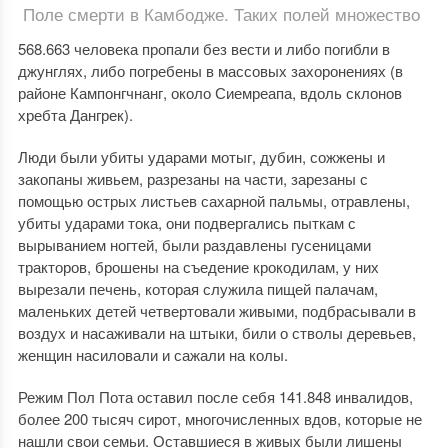
Поле смерти в Камбодже. Таких полей множество
568.663 человека пропали без вести и либо погибли в
джунглях, либо погребены в массовых захоронениях (в
районе Кампонгчнанг, около Сиемреапа, вдоль склонов
хребта Дангрек).
Люди были убиты ударами мотыг, дубин, сожжены и
закопаны живьем, разрезаны на части, зарезаны с
помощью острых листьев сахарной пальмы, отравлены,
убиты ударами тока, они подвергались пыткам с
вырыванием ногтей, были раздавлены гусеницами
тракторов, брошены на съедение крокодилам, у них
вырезали печень, которая служила пищей палачам,
маленьких детей четвертовали живыми, подбрасывали в
воздух и насаживали на штыки, били о стволы деревьев,
женщин насиловали и сажали на колы.
Режим Пол Пота оставил после себя 141.848 инвалидов,
более 200 тысяч сирот, многочисленных вдов, которые не
нашли свои семьи. Оставшиеся в живых были лишены