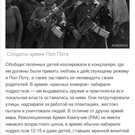
Солдаты армии Пол Пота
Обобществлённых детей изолировали в концлагеря, где
им должны были привить любовь к действующему режиму
и Пол Поту, а также заставить их ненавидеть своих
родителей. В армию «красных кхмеров» забирали
подростков — им выдавалось оружие и практически вся
локальная власть оставалась за ними. Они патрулировали
улицы, надзирали за работой на плантациях, жестоко
пытали и уничтожали людей. В отличие от других армий
мира, Революционная Армия Кампучии (РАК) не имела
никакого возрастного ценза, в армию обычно набирали
подростков 12-15 и даже детей, ставших мрачной визитной