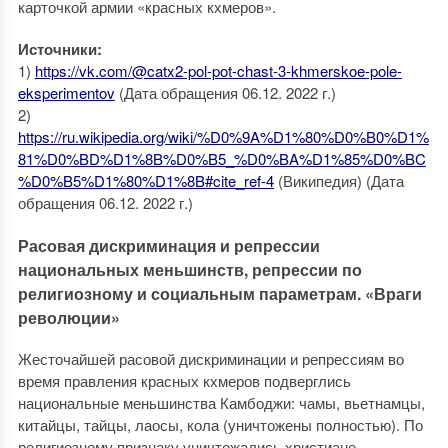
карточкой армии «красных кхмеров».
Источники:
1)
https://vk.com/@catx2-pol-pot-chast-3-khmerskoe-pole-
eksperimentov
(Дата обращения 06.12. 2022 г.)
2)
https://ru.wikipedia.org/wiki/%D0%9A%D1%80%D0%B0%D1%
81%D0%BD%D1%8B%D0%B5_%D0%BA%D1%85%D0%BC
%D0%B5%D1%80%D1%8B#cite_ref-4
(Википедия) (Дата
обращения 06.12. 2022 г.)
Расовая дискриминация и репрессии
национальных меньшинств, репрессии по
религиозному и социальным параметрам. «Враги
революции»
Жесточайшей расовой дискриминации и репрессиям во
время правления красных кхмеров подверглись
национальные меньшинства Камбоджи: чамы, вьетнамцы,
китайцы, тайцы, лаосы, кола (уничтожены полностью). По
религиозному признаку уничтожались христиане,