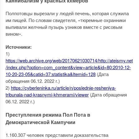
Каннибализм у красных кхмеров
Полпотовцы вырезали у людей печень, которая служила
им пищей. По словам свидетеля, «тюремные охранники
выпивали желчный пузырь узников вместе с рисовым
вином».
Источники:
1)
https://web.archive.org/web/20170621030714/http://ateismy.net
/index.php?option=com_content&view=article&id=80:2010-12-
10-20-23-05&catid=37:statistika&Itemid=128
(Дата
обращения 06.12. 2022 г.)
2)
https://cyberleninka.ru/article/n/poslednie-resheniya-
tribunala-nad-krasnymi-khmerami/viewer
(Дата обращения
06.12. 2022 г.)
Преступления режима Пол Пота в
Демократической Кампучии
1.160.307 человек представили доказательства