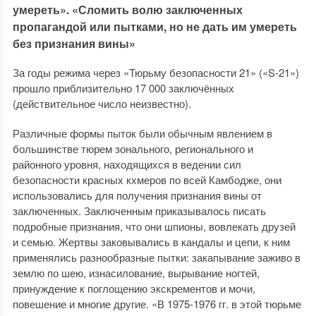
умереть». «Сломить волю заключенных
пропагандой или пытками, но не дать им умереть
без признания вины»
За годы режима через «Тюрьму безопасности 21» («S-21»)
прошло приблизительно 17 000 заключённых
(действительное число неизвестно).
Различные формы пыток были обычным явлением в
большинстве тюрем зонального, регионального и
районного уровня, находящихся в ведении сил
безопасности красных кхмеров по всей Камбодже, они
использовались для получения признания вины от
заключенных. Заключенным приказывалось писать
подробные признания, что они шпионы, вовлекать друзей
и семью. Жертвы заковывались в кандалы и цепи, к ним
применялись разнообразные пытки: закапывание заживо в
землю по шею, изнасилование, вырывание ногтей,
принуждение к поглощению экскрементов и мочи,
повешение и многие другие. «В 1975-1976 гг. в этой тюрьме