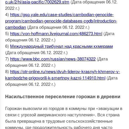
o.uk/2/hi/asia-pacific/7002629.stm
(Дата обращения 06.12.
2022 г.)
4)
https://gsp.yale.edu/case-studies/cambodian-genocide-
program/cambodian-genocide-databases-cgdb/introduction-
cambodian
(Дата обращения 06.12. 2022 г.)
5)
https://von-hoffmann.livejournal.com/486273.html
(Дата
обращения 06.12. 2022 г.)
6)
Международный трибунал над красными кхмерами
(Дата обращения 06.12. 2022 г.)
7)
https://www.bbc.com/russian/news-38074322
(Дата
обращения 06.12. 2022 г.)
8)
https://otr-online.ru/news/dvuh-liderov-krasnyh-khmerov-v-
kambodzhe-prigovorili-k-smertnoy-kazni-114910.html
(Дата
обращения 06.12. 2022 г.)
Насильственное переселение горожан в деревни
Горожан вывозили из городов в коммуны при «эвакуации в
связи с угрозой американского наступления». Вся страна
была превращена в трудовые сельскохозяйственные
коммуны, где продолжительность рабочего дня часто