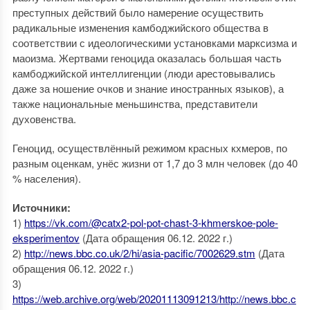
преступных действий было намерение осуществить
радикальные изменения камбоджийского общества в
соответствии с идеологическими установками марксизма и
маоизма. Жертвами геноцида оказалась большая часть
камбоджийской интеллигенции (люди арестовывались
даже за ношение очков и знание иностранных языков), а
также национальные меньшинства, представители
духовенства.
Геноцид, осуществлённый режимом красных кхмеров, по
разным оценкам, унёс жизни от 1,7 до 3 млн человек (до 40
% населения).
Источники:
1)
https://vk.com/@catx2-pol-pot-chast-3-khmerskoe-pole-
eksperimentov
(Дата обращения 06.12. 2022 г.)
2)
http://news.bbc.co.uk/2/hi/asia-pacific/7002629.stm
(Дата
обращения 06.12. 2022 г.)
3)
https://web.archive.org/web/20201113091213/http://news.bbc.c