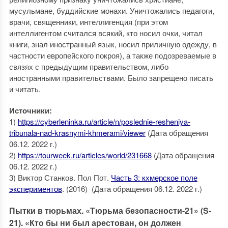
мусульмане, буддийские монахи. Уничтожались педагоги,
врачи, священники, интеллигенция (при этом
интеллигентом считался всякий, кто носил очки, читал
книги, знал иностранный язык, носил приличную одежду, в
частности европейского покроя), а также подозреваемые в
связях с предыдущим правительством, либо
иностранными правительствами. Было запрещено писать
и читать.
Источники:
1)
https://cyberleninka.ru/article/n/poslednie-resheniya-
tribunala-nad-krasnymi-khmerami/viewer
(Дата обращения
06.12. 2022 г.)
2)
https://tourweek.ru/articles/world/231668
(Дата обращения
06.12. 2022 г.)
3) Виктор Станков. Пол Пот.
Часть 3: кхмерское поле
экспериментов
. (2016) (Дата обращения 06.12. 2022 г.)
Пытки в тюрьмах. «Тюрьма безопасности-21» (S-
21). «Кто бы ни был арестован, он должен