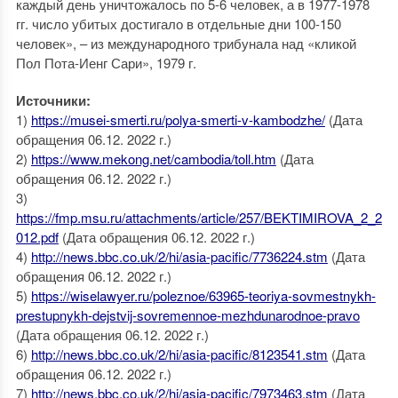
каждый день уничтожалось по 5-6 человек, а в 1977-1978
гг. число убитых достигало в отдельные дни 100-150
человек», – из международного трибунала над «кликой
Пол Пота-Иенг Сари», 1979 г.
Источники:
1)
https://musei-smerti.ru/polya-smerti-v-kambodzhe/
(Дата
обращения 06.12. 2022 г.)
2)
https://www.mekong.net/cambodia/toll.htm
(Дата
обращения 06.12. 2022 г.)
3)
https://fmp.msu.ru/attachments/article/257/BEKTIMIROVA_2_2
012.pdf
(Дата обращения 06.12. 2022 г.)
4)
http://news.bbc.co.uk/2/hi/asia-pacific/7736224.stm
(Дата
обращения 06.12. 2022 г.)
5)
https://wiselawyer.ru/poleznoe/63965-teoriya-sovmestnykh-
prestupnykh-dejstvij-sovremennoe-mezhdunarodnoe-pravo
(Дата обращения 06.12. 2022 г.)
6)
http://news.bbc.co.uk/2/hi/asia-pacific/8123541.stm
(Дата
обращения 06.12. 2022 г.)
7)
http://news.bbc.co.uk/2/hi/asia-pacific/7973463.stm
(Дата