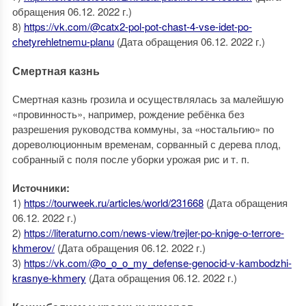
обращения 06.12. 2022 г.)
8)
https://vk.com/@catx2-pol-pot-chast-4-vse-idet-po-
chetyrehletnemu-planu
(Дата обращения 06.12. 2022 г.)
Смертная казнь
Смертная казнь грозила и осуществлялась за малейшую
«провинность», например, рождение ребёнка без
разрешения руководства коммуны, за «ностальгию» по
дореволюционным временам, сорванный с дерева плод,
собранный с поля после уборки урожая рис и т. п.
Источники:
1)
https://tourweek.ru/articles/world/231668
(Дата обращения
06.12. 2022 г.)
2)
https://literaturno.com/news-view/trejler-po-knige-o-terrore-
khmerov/
(Дата обращения 06.12. 2022 г.)
3)
https://vk.com/@o_o_o_my_defense-genocid-v-kambodzhi-
krasnye-khmery
(Дата обращения 06.12. 2022 г.)