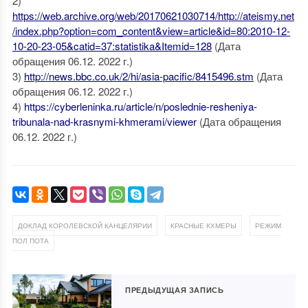
2)
https://web.archive.org/web/20170621030714/http://ateismy.net
/index.php?option=com_content&view=article&id=80:2010-12-
10-20-23-05&catid=37:statistika&Itemid=128
(Дата
обращения 06.12. 2022 г.)
3)
http://news.bbc.co.uk/2/hi/asia-pacific/8415496.stm
(Дата
обращения 06.12. 2022 г.)
4)
https://cyberleninka.ru/article/n/poslednie-resheniya-
tribunala-nad-krasnymi-khmerami/viewer
(Дата обращения
06.12. 2022 г.)
,
,
ДОКЛАД КОРОЛЕВСКОЙ КАНЦЕЛЯРИИ
КРАСНЫЕ КХМЕРЫ
РЕЖИМ
ПОЛ ПОТА
ПРЕДЫДУЩАЯ ЗАПИСЬ