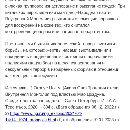
включая групповое изнасилование и выжигание грудей. Три
китайских иероглифа нэй мэн дан («Народная партия
Внутренней Монголии») выжигали с помощью порошков
для воскурений на коже тех, кто считался
контрреволюционером или национал-сепаратистом.
Постоянными были психологический террор – митинги
борьбы, на которых жертвы часами выстаивали или
находились в подвешенном состоянии с порочащими
надписями (дацзыбао) на шеях, изнасилования и
сексуальный террор в изощрённых формах в отношении
как женщин, так и мужчин.
Источники: 1) Огонус Цогту. (Акира Оно).Трагедия степи:
Внутренняя Монголия под властью Мао Цзэдуна.
Свидетельства очевидцев. – Санкт-Петербург: ИП А.А.
Терентьев, 2020. – 334 с. (Дата обращения 06.12. 2022 г.)
2)
https://www.ng.ru/ng_exlibris/2021-04-
14/14_1074_mongolia.html
(Дата обращения 19.01.2023 г.)