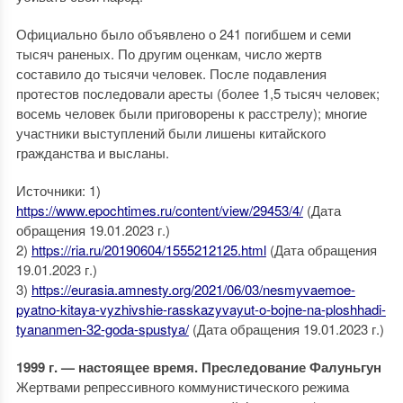
Официально было объявлено о 241 погибшем и семи
тысяч раненых. По другим оценкам, число жертв
составило до тысячи человек. После подавления
протестов последовали аресты (более 1,5 тысяч человек;
восемь человек были приговорены к расстрелу); многие
участники выступлений были лишены китайского
гражданства и высланы.
Источники: 1)
https://www.epochtimes.ru/content/view/29453/4/
(Дата
обращения 19.01.2023 г.)
2)
https://ria.ru/20190604/1555212125.html
(Дата обращения
19.01.2023 г.)
3)
https://eurasia.amnesty.org/2021/06/03/nesmyvaemoe-
pyatno-kitaya-vyzhivshie-rasskazyvayut-o-bojne-na-ploshhadi-
tyananmen-32-goda-spustya/
(Дата обращения 19.01.2023 г.)
1999 г. — настоящее время. Преследование Фалуньгун
Жертвами репрессивного коммунистического режима