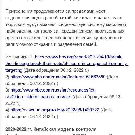
Притеснения продолжаются за пределами мест
содержания под стражей: китайские власти навязывают
тюркским мусульманам повсеместную систему массового
наблюдения, контроля за передвижением, произвольных
арестов и насильственных исчезновений, культурного и
религиозного стирания и разделения семей.
Источники: 1)
https://www.hrw.org/report/2021/04/19/break-
their-lineage-break-their-roots/chinas-crimes-against-humanity-
targeting
(Дата обращения 06.12. 2022 г.)
2)
https://www.bbc.com/russian/features-61563580
(Дата
обращения 06.12. 2022 г.)
3)
https://www.bbc.com/russian/resources/idt-
sh/China_hidden_camps_russian
(Дата обращения 06.12.
2022 г.)
4)
https://news.un.org/ru/story/2022/08/1430722
(Дата
обращения 06.12. 2022 г.)
2020-2022 гг. Китайская модель контроля