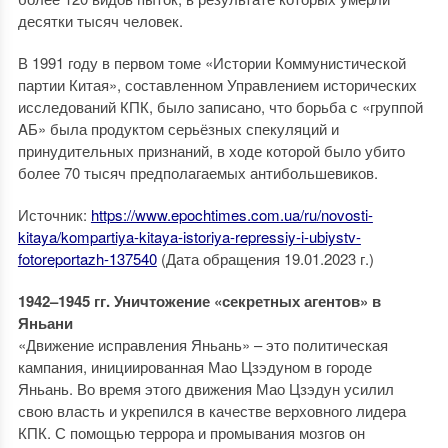
десятки тысяч человек.
В 1991 году в первом томе «Истории Коммунистической
партии Китая», составленном Управлением исторических
исследований КПК, было записано, что борьба с «группой
AБ» была продуктом серьёзных спекуляций и
принудительных признаний, в ходе которой было убито
более 70 тысяч предполагаемых антибольшевиков.
Источник:
https://www.epochtimes.com.ua/ru/novosti-
kitaya/kompartiya-kitaya-istoriya-repressiy-i-ubiystv-
fotoreportazh-137540
(Дата обращения 19.01.2023 г.)
1942–1945 гг. Уничтожение «секретных агентов» в
Яньани
«Движение исправления Яньань» – это политическая
кампания, инициированная Мао Цзэдуном в городе
Яньань. Во время этого движения Мао Цзэдун усилил
свою власть и укрепился в качестве верховного лидера
КПК. С помощью террора и промывания мозгов он