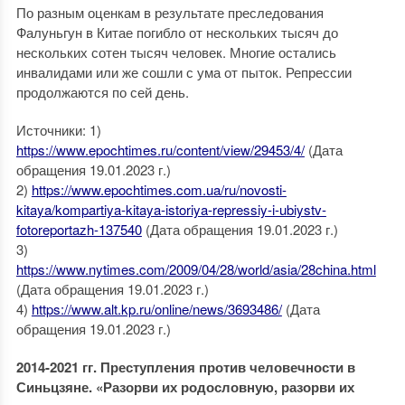
По разным оценкам в результате преследования
Фалуньгун в Китае погибло от нескольких тысяч до
нескольких сотен тысяч человек. Многие остались
инвалидами или же сошли с ума от пыток. Репрессии
продолжаются по сей день.
Источники: 1)
https://www.epochtimes.ru/content/view/29453/4/
(Дата
обращения 19.01.2023 г.)
2)
https://www.epochtimes.com.ua/ru/novosti-
kitaya/kompartiya-kitaya-istoriya-repressiy-i-ubiystv-
fotoreportazh-137540
(Дата обращения 19.01.2023 г.)
3)
https://www.nytimes.com/2009/04/28/world/asia/28china.html
(Дата обращения 19.01.2023 г.)
4)
https://www.alt.kp.ru/online/news/3693486/
(Дата
обращения 19.01.2023 г.)
2014-2021 гг. Преступления против человечности в
Синьцзяне. «Разорви их родословную, разорви их