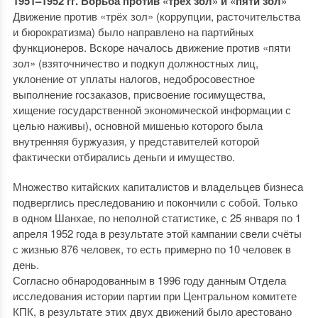
1951–1952 гг. Борьба против «трёх зол» и «пяти зол»
Движение против «трёх зол» (коррупции, расточительства
и бюрократизма) было направлено на партийных
функционеров. Вскоре началось движение против «пяти
зол» (взяточничество и подкуп должностных лиц,
уклонение от уплаты налогов, недобросовестное
выполнение госзаказов, присвоение госимущества,
хищение государственной экономической информации с
целью наживы), основной мишенью которого была
внутренняя буржуазия, у представителей которой
фактически отбирались деньги и имущество.
Множество китайских капиталистов и владельцев бизнеса
подверглись преследованию и покончили с собой. Только
в одном Шанхае, по неполной статистике, с 25 января по 1
апреля 1952 года в результате этой кампании свели счёты
с жизнью 876 человек, то есть примерно по 10 человек в
день.
Согласно обнародованным в 1996 году данным Отдела
исследования истории партии при Центральном комитете
КПК, в результате этих двух движений было арестовано