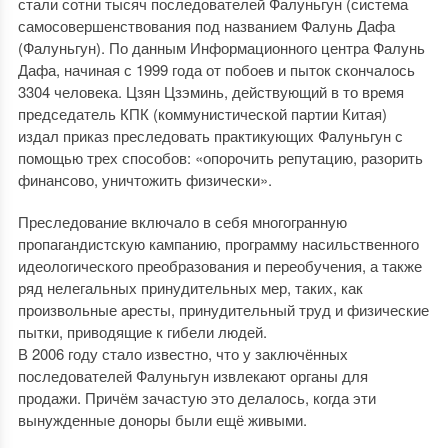
стали сотни тысяч последователей Фалуньгун (система
самосовершенствования под названием Фалунь Дафа
(Фалуньгун). По данным Информационного центра Фалунь
Дафа, начиная с 1999 года от побоев и пыток скончалось
3304 человека. Цзян Цзэминь, действующий в то время
председатель КПК (коммунистической партии Китая)
издал приказ преследовать практикующих Фалуньгун с
помощью трех способов: «опорочить репутацию, разорить
финансово, уничтожить физически».
Преследование включало в себя многогранную
пропагандистскую кампанию, программу насильственного
идеологического преобразования и переобучения, а также
ряд нелегальных принудительных мер, таких, как
произвольные аресты, принудительный труд и физические
пытки, приводящие к гибели людей.
В 2006 году стало известно, что у заключённых
последователей Фалуньгун извлекают органы для
продажи. Причём зачастую это делалось, когда эти
вынужденные доноры были ещё живыми.