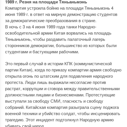
1989 г. Резня на площади Тяньаньмэнь
Компартия устроила бойню на площади Тяньаньмэнь 4
июня 1989 г. в ответ на мирную демонстрацию студентов
за демократические преобразования в стране.
В ночь с 3 на 4 июня 1989 года танки Народно-
освободительной армии Китая ворвались на площадь
Тяньаньмэнь, чтобы раздавить палаточный лагерь
сторонников демократии, большинство из которых были
студентами и бастующими рабочими.
Это первый случай в истории КПК (коммунистической
партии Китая), когда по приказу компартии армия свободно
открыла огонь по штатским для подавления народного
протеста. Люди лишь выражали несогласие против
растрат, коррупции и сговора между правительственными
должностными лицами и бизнесменами. Протестующие
выступали за свободу СМИ, гласность и свободу
собраний. Китайская компартия разыграла сцену поджога
военной техники и убийство солдат, чтобы инсценировать
трагедию. Этот инцидент подтолкнул Народную армию
убивать свой народ.