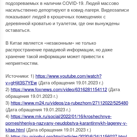
подозреваемых в наличии COVID-19. Людей массово
насильственно депортируют в ковид-лагеря. Видеозаписи
показывают людей в крошечных помещениях с
деревянной кроватью и туалетом, где они вынуждены
оставаться.
В Китае является «незаконным» не только
распространение правдивой информации, но даже
хранение такой информации может привести к
неприятностям.
Источники: 1)
https://www.youtube.com/watch?
v=gHjit3S7YEw
(Дата обращения 19.01.2023 г.)
2)
https://www.foxnews.com/video/6316281154112
(Дата
обращения 19.01.2023 г.)
3)
https://www.m24.ru/videos/za-rubezhom/27112022/525480
(Дата обращения 19.01.2023 г.)
4)
https://www.mk.ru/social/2022/01/16/kroshechnye-
pomeshheniya-nazvany-neudobstva-karantinnykh-lagerey-v-
kitae.html
(Дата обращения 19.01.2023 г.)
5)
https://ru.minghui.org/html/articles/2020/6/24/1156027.html