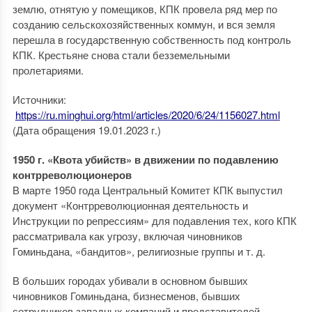
землю, отнятую у помещиков, КПК провела ряд мер по
созданию сельскохозяйственных коммун, и вся земля
перешла в государственную собственность под контроль
КПК. Крестьяне снова стали безземельными
пролетариями.
Источники:
https://ru.minghui.org/html/articles/2020/6/24/1156027.html
(Дата обращения 19.01.2023 г.)
1950 г. «Квота убийств» в движении по подавлению
контрреволюционеров
В марте 1950 года Центральный Комитет КПК выпустил
документ «Контрреволюционная деятельность и
Инструкции по репрессиям» для подавления тех, кого КПК
рассматривала как угрозу, включая чиновников
Гоминьдана, «бандитов», религиозные группы и т. д.
В больших городах убивали в основном бывших
чиновников Гоминьдана, бизнесменов, бывших
сотрудников западных компаний и представителей