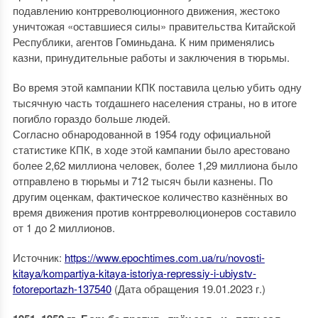
подавлению контрреволюционного движения, жестоко
уничтожая «оставшиеся силы» правительства Китайской
Республики, агентов Гоминьдана. К ним применялись
казни, принудительные работы и заключения в тюрьмы.
Во время этой кампании КПК поставила целью убить одну
тысячную часть тогдашнего населения страны, но в итоге
погибло гораздо больше людей.
Согласно обнародованной в 1954 году официальной
статистике КПК, в ходе этой кампании было арестовано
более 2,62 миллиона человек, более 1,29 миллиона было
отправлено в тюрьмы и 712 тысяч были казнены. По
другим оценкам, фактическое количество казнённых во
время движения против контрреволюционеров составило
от 1 до 2 миллионов.
Источник:
https://www.epochtimes.com.ua/ru/novosti-
kitaya/kompartiya-kitaya-istoriya-repressiy-i-ubiystv-
fotoreportazh-137540
(Дата обращения 19.01.2023 г.)