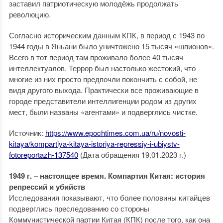
заставил патриотическую молодёжь продолжать
революцию.
Согласно историческим данным КПК, в период с 1943 по
1944 годы в Яньани было уничтожено 15 тысяч «шпионов».
Всего в тот период там проживало более 40 тысяч
интеллектуалов. Террор был настолько жестокий, что
многие из них просто предпочли покончить с собой, не
видя другого выхода. Практически все проживающие в
городе представители интеллигенции родом из других
мест, были названы «агентами» и подверглись чистке.
Источник:
https://www.epochtimes.com.ua/ru/novosti-
kitaya/kompartiya-kitaya-istoriya-repressiy-i-ubiystv-
fotoreportazh-137540
(Дата обращения 19.01.2023 г.)
1949 г. – настоящее время. Компартия Китая: история
репрессий и убийств
Исследования показывают, что более половины китайцев
подверглись преследованию со стороны
Коммунистической партии Китая (КПК) после того, как она