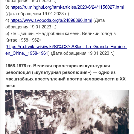
обращения 19.01.2023 г.)
3)
https://ru.minghui.org/html/articles/2020/6/24/1156027.html
(Дата обращения 19.01.2023 г.)
4)
https://www.svoboda.org/a/24898886.html
(Дата
обращения 19.01.2023 г.)
5) Ян Цзишен. «Надгробный камень. Великий голод в
Китае 1958-1962»
(
https://ru.frwiki.wiki/wiki/St%C3%A8les._La_Grande_Famine_
en_Chine,_1958-1961
) (Дата обращения 19.01.2023 г.)
1966-1976 гг. Великая пролетарская культурная
революция («культурная революция») — одно из
масштабных преступлений против человечности в ХХ
веке