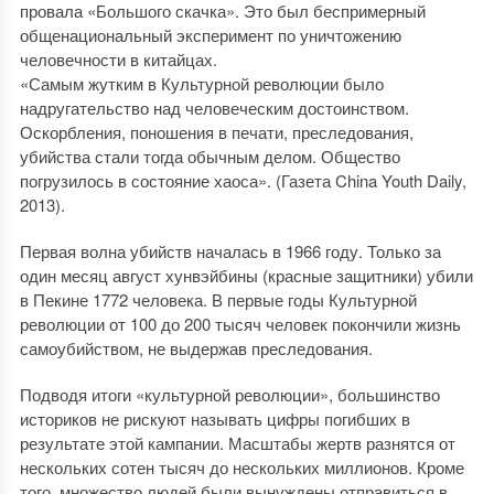
провала «Большого скачка». Это был беспримерный
общенациональный эксперимент по уничтожению
человечности в китайцах.
«Самым жутким в Культурной революции было
надругательство над человеческим достоинством.
Оскорбления, поношения в печати, преследования,
убийства стали тогда обычным делом. Общество
погрузилось в состояние хаоса». (Газета China Youth Daily,
2013).
Первая волна убийств началась в 1966 году. Только за
один месяц август хунвэйбины (красные защитники) убили
в Пекине 1772 человека. В первые годы Культурной
революции от 100 до 200 тысяч человек покончили жизнь
самоубийством, не выдержав преследования.
Подводя итоги «культурной революции», большинство
историков не рискуют называть цифры погибших в
результате этой кампании. Масштабы жертв разнятся от
нескольких сотен тысяч до нескольких миллионов. Кроме
того, множество людей были вынуждены отправиться в