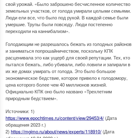
свой урожай. «Было заброшено бесчисленное количество
земельных участков, от голода умирали целыми семьями.
Люди ели все, что было под рукой. В каждой семье были
умершие. Трупы были повсюду. Люди постепенно
переходили на каннибализм».
Голодающим не разрешалось бежать из голодных районов
и заниматься попрошайничеством, поскольку КПК
расценивала это как ущерб для своей репутации. Тех, кто
пытался бежать, либо убивали, либо ловили и запирали в
их же домах умирать от голода. Это было большое
экономическое бедствие, которое привело к голодомору,
цена которого более чем 40 миллионов жизней.
Официально КПК оно было названо «Трехлетним
природным бедствием».
Источники: 1)
https://www.epochtimes.ru/content/view/29453/4/
(Дата
обращения 2023 г.)
2)
https://mgimo.ru/about/news/experts/118910/
(Дата