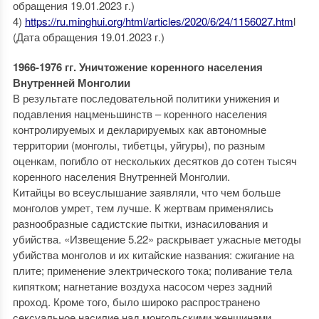
обращения 19.01.2023 г.)
4)
https://ru.minghui.org/html/articles/2020/6/24/1156027.htm
l
(Дата обращения 19.01.2023 г.)
1966-1976 гг. Уничтожение коренного населения
Внутренней Монголии
В результате последовательной политики унижения и
подавления нацменьшинств – коренного населения
контролируемых и декларируемых как автономные
территории (монголы, тибетцы, уйгуры), по разным
оценкам, погибло от нескольких десятков до сотен тысяч
коренного населения Внутренней Монголии.
Китайцы во всеуслышание заявляли, что чем больше
монголов умрет, тем лучше. К жертвам применялись
разнообразные садистские пытки, изнасилования и
убийства. «Извещение 5.22» раскрывает ужасные методы
убийства монголов и их китайские названия: сжигание на
плите; применение электрического тока; поливание тела
кипятком; нагнетание воздуха насосом через задний
проход. Кроме того, было широко распространено
сексуальное насилие над монгольскими женщинами,