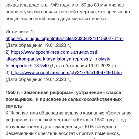
захватила власть в 1949 году, и от 60 до 80 миллионов
человек умерли насильственной смертью, что превышает
общее число погибших в двух мировых войнах.
Источники: 1)
https://ru.minghui.org/html/articles/2020/6/24/1156027.html
(Дата обращения 19.01.2023 г.)
2)
https://www.epochtimes.com.ua/ru/novosti-
kitaya/kompartiya-kitaya-istoriya-repressiy-i-ubiystv-
fotoreportazh-137540
(Дата обращения 19.01.2023 г.)
3)
https://www.epochtimes.com/gb/21/7/5/n13067490.htm
(Дата обращения 19.01.2023 г.)
1950 г. «Земельная реформа»: устранение «класса
помещиков» и присвоение сельскохозяйственных
земель
КПК запустила общенациональную кампанию «Земельная
реформа» в сельской местности Китая в 1950 году. Под
лозунгом «земля для земледельца» КПК побудила
безземельных крестьян восстать против помещиков,