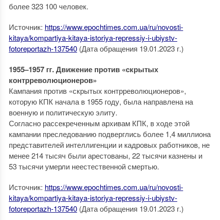
более 323 100 человек.
Источник:
https://www.epochtimes.com.ua/ru/novosti-
kitaya/kompartiya-kitaya-istoriya-repressiy-i-ubiystv-
fotoreportazh-137540
(Дата обращения 19.01.2023 г.)
1955–1957 гг. Движение против «скрытых
контрреволюционеров»
Кампания против «скрытых контрреволюционеров»,
которую КПК начала в 1955 году, была направлена на
военную и политическую элиту.
Согласно рассекреченным архивам КПК, в ходе этой
кампании преследованию подверглись более 1,4 миллиона
представителей интеллигенции и кадровых работников, не
менее 214 тысяч были арестованы, 22 тысячи казнены и
53 тысячи умерли неестественной смертью.
Источник:
https://www.epochtimes.com.ua/ru/novosti-
kitaya/kompartiya-kitaya-istoriya-repressiy-i-ubiystv-
fotoreportazh-137540
(Дата обращения 19.01.2023 г.)