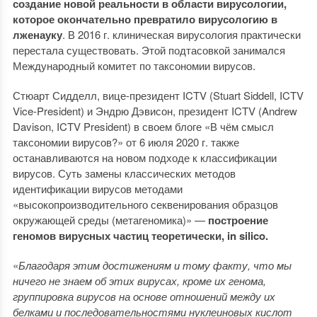
создание новой реальности в области вирусологии,
которое окончательно превратило вирусологию в
лженауку
. В 2016 г. клиническая вирусология практически
перестала существовать. Этой подтасовкой занимался
Международный комитет по таксономии вирусов.
Стюарт Сидделл, вице-президент ICTV (Stuart Siddell, ICTV
Vice-President) и Эндрю Дэвисон, президент ICTV (Andrew
Davison, ICTV President) в своем блоге «В чём смысл
таксономии вирусов?» от 6 июля 2020 г. также
останавливаются на новом подходе к классификации
вирусов. Суть замены классических методов
идентификации вирусов методами
«высокопроизводительного секвенирования образцов
окружающей среды (метагеномика)» —
построение
геномов вирусных частиц теоретически, in silico.
«
Благодаря этим достижениям и тому факту, что мы
ничего не знаем об этих вирусах, кроме их генома,
группировка вирусов на основе отношений между их
белками и последовательностями нуклеиновых кислот