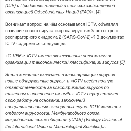
(OIE) и Продовольственной и сельскохозяйственной
организацией Объединённых Наций (FAO)
». [4]
Возникает вопрос: на чём основывался ICTV, объявляя
название нового вируса «коронавирус тяжёлого острого
респираторного синдрома 2 (SARS-CoV-2)»? В документах
ICTV содержится следующее.
«
С 1966 г. ICTV имеет эксклюзивные полномочия по
организации таксономической классификации вирусов [5].
Этот комитет включает в классификацию вирусов
новые обнаруженные вирусы, и «ICTV несёт полную
ответственность за классификацию вирусов по
таксонам и присвоение им имён». ICTV осуществляет
свою работу на основании заключений
специализированных экспертных групп. ICTV является
отделом вирусологии Международного союза
микробиологических обществ (IUMS) (Virology Division of
the International Union of Microbiological Societies)
.
»