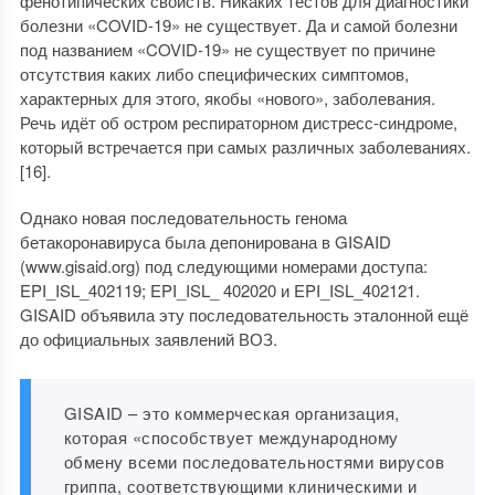
фенотипических свойств. Никаких тестов для диагностики
болезни «COVID-19» не существует. Да и самой болезни
под названием «COVID-19» не существует по причине
отсутствия каких либо специфических симптомов,
характерных для этого, якобы «нового», заболевания.
Речь идёт об остром респираторном дистресс-синдроме,
который встречается при самых различных заболеваниях.
[16].
Однако новая последовательность генома
бетакоронавируса была депонирована в GISAID
(www.gisaid.org) под следующими номерами доступа:
EPI_ISL_402119; EPI_ISL_ 402020 и EPI_ISL_402121.
GISAID объявила эту последовательность эталонной ещё
до официальных заявлений ВОЗ.
GISAID – это коммерческая организация,
которая «способствует международному
обмену всеми последовательностями вирусов
гриппа, соответствующими клиническими и