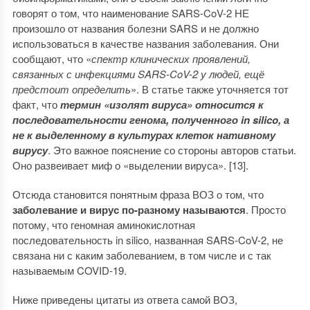
говорят о том, что наименование SARS-CoV-2 НЕ
произошло от названия болезни SARS и не должно
использоваться в качестве названия заболевания. Они
сообщают, что «
спектр клинических проявлений,
связанных с инфекциями SARS-CoV-2 у людей, ещё
предстоит определить
». В статье также уточняется тот
факт, что
термин «изолят вируса» относится к
последовательности генома, полученного in silico, а
не к выделенному в культурах клеток нативному
вирусу
. Это важное пояснение со стороны авторов статьи.
Оно развеивает миф о «выделении вируса». [13].
Отсюда становится понятным фраза ВОЗ о том, что
заболевание и вирус по-разному называются
. Просто
потому, что геномная аминокислотная
последовательность in silico, названная SARS-CoV-2, не
связана ни с каким заболеванием, в том числе и с так
называемым COVID‑19.
Ниже приведены цитаты из ответа самой ВОЗ,