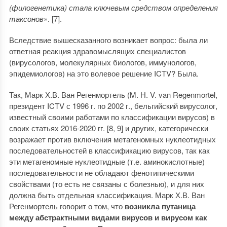
(филогенетика) стала ключевым средством определения
таксонов
». [7].
Вследствие вышесказанного возникает вопрос: была ли
ответная реакция здравомыслящих специалистов
(вирусологов, молекулярных биологов, иммунологов,
эпидемиологов) на это волевое решение ICTV? Была.
Так, Марк Х.В. Ван Регенмортель (M. H. V. van Regenmortel,
президент ICTV с 1996 г. по 2002 г., бельгийский вирусолог,
известный своими работами по классификации вирусов) в
своих статьях 2016-2020 гг. [8, 9] и других, категорически
возражает против включения метагеномных нуклеотидных
последовательностей в классификацию вирусов, так как
эти метагеномные нуклеотидные (т.е. аминокислотные)
последовательности не обладают фенотипическими
свойствами (то есть не связаны с болезнью), и для них
должна быть отдельная классификация. Марк Х.В. Ван
Регенмортель говорит о том, что
возникла путаница
между абстрактными видами вирусов и вирусом как