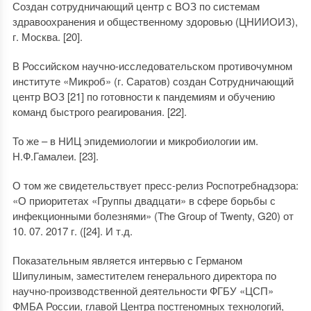
Создан сотрудничающий центр с ВОЗ по системам
здравоохранения и общественному здоровью (ЦНИИОИЗ),
г. Москва. [20].
В Российском научно-исследовательском противочумном
институте «Микроб» (г. Саратов) создан Сотрудничающий
центр ВОЗ [21] по готовности к пандемиям и обучению
команд быстрого реагирования. [22].
То же – в НИЦ эпидемиологии и микробиологии им.
Н.Ф.Гамалеи. [23].
О том же свидетельствует пресс-релиз Роспотребнадзора:
«О приоритетах «Группы двадцати» в сфере борьбы с
инфекционными болезнями» (The Group of Twenty, G20) от
10. 07. 2017 г. ([24]. И т.д.
Показательным является интервью с Германом
Шипулиным, заместителем генерального директора по
научно-производственной деятельности ФГБУ «ЦСП»
ФМБА России, главой Центра постгеномных технологий,