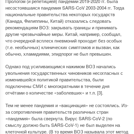
Прологом (и репетицией) пандемии 2019-2020 гг. была
несостоявшаяся пандемия SARS-CoV 2003-2004 гг. Тогда
национальные правительства некоторых государств
(Канада, Филиппины, Китай) отказались следовать
рекомендациям ВОЗ: закрывать границы и принимать
другие чрезвычайные меры. Китай, например, сообщал,
что очередной всплеск пневмоний проходит без особых
(т.е. необычных) клинических симптомов и вызван, как
обычно, хламидиями, эпидпорог не был превышен.
Однако под усиливающимся нажимом ВОЗ начались
увольнения государственных чиновников несогласных с
изменившейся политикой правительства, были
подключены СМИ с многократными в течение дня
отчётами о количестве «заболевших» и т.п. [3].
Тем не менее пандемия и «вакцинация» не состоялись. Из-
за сопротивления правительств различных стран
«пандемия» была свернута. Вирус SARS-CoV-2 (по
смыслу должно быть SARS-CoV-1) не был выделен на
клеточной культуре. (В то время ВОЗ называла этот метод