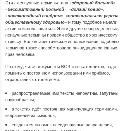
Эти лженаучные термины типа «
здоровый больной
»,
«
бессимптомный больной
», «
долгий ковид
»,
«
постковидный синдром
», «
потенциальная угроза
общественному здоровью
» и тому подобное начали
активно использоваться. Эти и другие неопределенные,
ненаучные термины привели общество к хроническому
стрессу. Волюнтаристическое использование подобных
терминов также способствовало ликвидации основных
прав человека.
Поэтому, читая документы ВОЗ и её сателлитов, надо
помнить о постоянном использовании ими приёмов,
отработанных столетиями:
распространяемые ими тексты непонятны, запутаны,
наукообразны;
в текстах идёт постоянная манипуляция терминами,
извращение их смыслов;
создаются «новые» псевдонаучные направления,
теории, нереальные ложные методы;