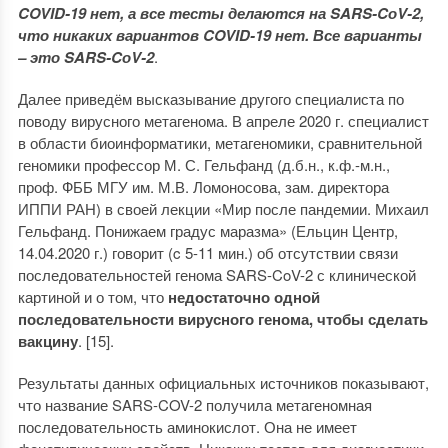
COVID-19 нет, а все тесты делаются на SARS-CоV-2,
что никаких вариантов COVID-19 нет. Все варианты
– это SARS-CоV-2
.
Далее приведём высказывание другого специалиста по
поводу вирусного метагенома. В апреле 2020 г. специалист
в области биоинформатики, метагеномики, сравнительной
геномики профессор М. С. Гельфанд (д.б.н., к.ф.-м.н.,
проф. ФББ МГУ им. М.В. Ломоносова, зам. директора
ИППИ РАН) в своей лекции «Мир после пандемии. Михаил
Гельфанд. Понижаем градус маразма» (Ельцин Центр,
14.04.2020 г.) говорит (c 5-11 мин.) об отсутствии связи
последовательностей генома SARS-CoV-2 с клинической
картиной и о том, что
недостаточно одной
последовательности вирусного генома, чтобы сделать
вакцину
. [15].
Результаты данных официальных источников показывают,
что название SARS-COV-2 получила метагеномная
последовательность аминокислот. Она не имеет