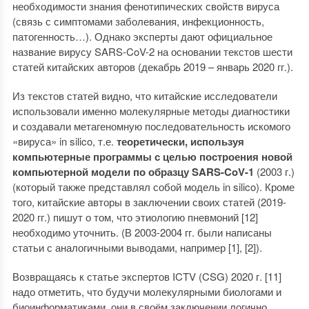
необходимости знания фенотипических свойств вируса
(связь с симптомами заболевания, инфекционность,
патогенность…). Однако эксперты дают официальное
название вирусу SARS-CoV-2 на основании текстов шести
статей китайских авторов (декабрь 2019 – январь 2020 гг.).
Из текстов статей видно, что китайские исследователи
использовали именно молекулярные методы диагностики
и создавали метагеномную последовательность искомого
«вируса» in silico, т.е.
теоретически, используя
компьютерные программы с целью построения новой
компьютерной модели по образцу SARS-CoV-1
(2003 г.)
(который также представлял собой модель in silico). Кроме
того, китайские авторы в заключении своих статей (2019-
2020 гг.) пишут о том, что этиологию пневмоний [12]
необходимо уточнить. (В 2003-2004 гг. были написаны
статьи с аналогичными выводами, например [1], [2]).
Возвращаясь к статье экспертов ICTV (CSG) 2020 г. [11]
надо отметить, что будучи молекулярными биологами и
биоинформатиками, они в своём заключении логично