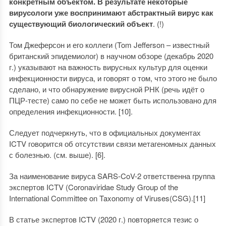
конкретным объектом. В результате некоторые
вирусологи уже воспринимают абстрактный вирус как
существующий биологический объект
. (!)
Том Джеферсон и его коллеги (Tom Jefferson – известный
британский эпидемиолог) в научном обзоре (декабрь 2020
г.) указывают на важность вирусных культур для оценки
инфекционности вируса, и говорят о том, что этого не было
сделано, и что обнаружение вирусной РНК (речь идёт о
ПЦР-тесте) само по себе не может быть использовано для
определения инфекционности. [10].
Следует подчеркнуть, что в официальных документах
ICTV говорится об отсутствии связи метагеномных данных
с болезнью. (см. выше). [6].
За наименование вируса SARS-CoV-2 ответственна группа
экспертов ICTV (Coronaviridae Study Group of the
International Committee on Taxonomy of Viruses(CSG).[11]
В статье экспертов ICTV (2020 г.) повторяется тезис о