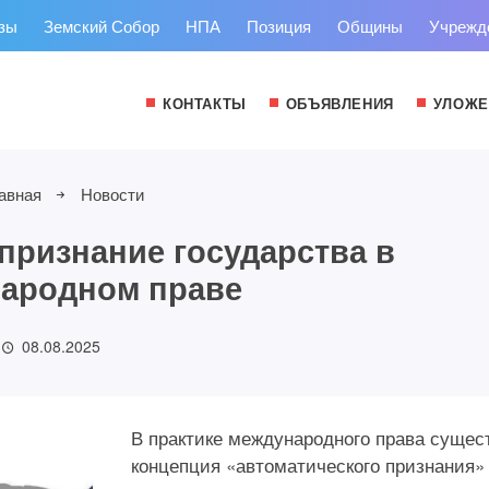
зы
Земский Собор
НПА
Позиция
Общины
Учрежд
КОНТАКТЫ
ОБЪЯВЛЕНИЯ
УЛОЖЕ
авная
Новости
признание государства в
ародном праве
08.08.2025
В практике международного права сущес
концепция «автоматического признания»