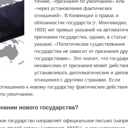
точнее, «признания по умолчанию» или
«через установление фактических
отношений». В Конвенции о правах и
обязанностях государств (г. Монтевидео,
1933) нет прямых указаний на автоматич
признание государства, однако, в статье 
указано: «Политическое существование
государства не зависит от признания др
государствами». Это значит, что государ
независимо от признания может действо
устанавливать дипломатические и дело
отношения с другими странами. Если
тношению к новому государству фактические действия,
 по умолчанию.
нании нового государства?
ое государство направляет официальное письмо (напр
ну другой страны (например, МИДу), и это учреждение