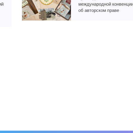
ий
международной конвенци
об авторском праве