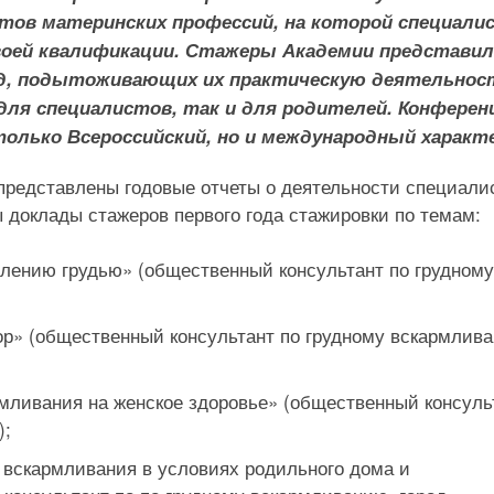
ов материнских профессий, на которой специал
оей квалификации. Стажеры Академии представил
од, подытоживающих их практическую деятельност
для специалистов, так и для родителей. Конферен
только Всероссийский, но и международный характ
представлены годовые отчеты о деятельности специали
ы доклады стажеров первого года стажировки по темам:
млению грудью» (общественный консультант по грудному
р» (общественный консультант по грудному вскармлив
рмливания на женское здоровье» (общественный консуль
);
 вскармливания в условиях родильного дома и