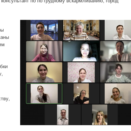
консультант по по грудному вскармливанию, город
ры
ланы
им
ибки
у,
тву,