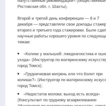
напутственные рекомендации» (общественный 
Ростовская обл. г. Шахты).
Второй и третий день конференции — 6 и 7
декабря — представляли свои доклады стаже
второго и третьего года стажировки. Были сде
научные работы хорошего уровня по следующ
темам:
«Колики у малышей: лжедиагностика и ош
ухода» (Инструктор по материнскому искусств
город Томск);
«Грудничковая мигрень или что болит при
коликах?» (Инструктор по материнскому искусс
город Томск);
«Недостаток молока: выход есть всегда»
(Консультант по грудному вскармливанию
(Инструктор по материнскому искусству, город